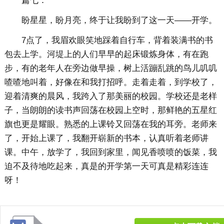
篇七：
盼星星，盼月亮，终于让我盼到了这一天——开学。
7点了，我眉欢眼笑地踩着自行车，背着装满书的书
包去上学。河堤上的人们早早的起床锻炼身体，有在跑
步，有的老年人在旁边做早操，树上活蹦乱跳的鸟儿叽叽
喳喳地叫着，好像在和我打招呼。走着走着，到学校了，
迎着清爽的晨风，我跨入了那美丽的校园。学校还是老样
子，当朗朗的读书声回荡在校园上空时，那鲜艳的五星红
旗也更是耀眼。熟悉的上课铃又回荡在我的耳旁。老师来
了，开始上课了，我翻开崭新的书本，认真听着老师讲
课。中午，放学了，我回到家里，闻见香喷喷的饭菜，我
迫不及待地吃起来，真是的开学第一天可真是精彩连连
呀！