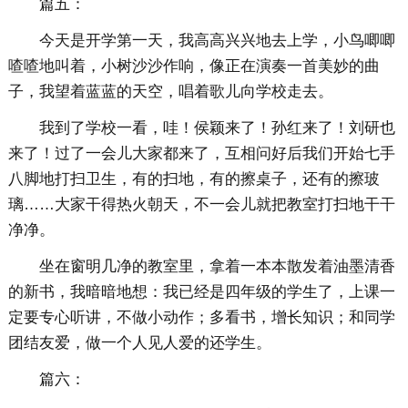
篇五：
今天是开学第一天，我高高兴兴地去上学，小鸟唧唧
喳喳地叫着，小树沙沙作响，像正在演奏一首美妙的曲
子，我望着蓝蓝的天空，唱着歌儿向学校走去。
我到了学校一看，哇！侯颖来了！孙红来了！刘研也
来了！过了一会儿大家都来了，互相问好后我们开始七手
八脚地打扫卫生，有的扫地，有的擦桌子，还有的擦玻
璃……大家干得热火朝天，不一会儿就把教室打扫地干干
净净。
坐在窗明几净的教室里，拿着一本本散发着油墨清香
的新书，我暗暗地想：我已经是四年级的学生了，上课一
定要专心听讲，不做小动作；多看书，增长知识；和同学
团结友爱，做一个人见人爱的还学生。
篇六：