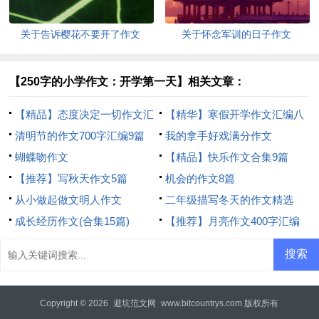
关于告诉樱花不要开了作文
关于怀念军训的日子作文
【250字的小学作文：开学第一天】相关文章：
【精品】态度决定一切作文汇
【精华】寒假开学作文汇编八
编9篇
清明节的作文700字汇编9篇
篇
我的拿手好戏满分作文
蝴蝶吻作文
【精品】快乐作文合集9篇
【推荐】写秋天作文5篇
机会的作文8篇
从小做起做文明人作文
二年级描写冬天的作文精选
成长经历作文(合集15篇)
【推荐】月亮作文400字汇编
10篇
Copyright © 2026
避坑范文网
www.bitcountrys.com 版权所有