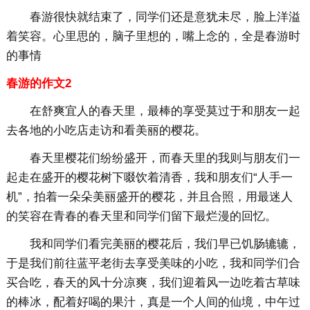
春游很快就结束了，同学们还是意犹未尽，脸上洋溢
着笑容。心里思的，脑子里想的，嘴上念的，全是春游时
的事情
春游的作文2
在舒爽宜人的春天里，最棒的享受莫过于和朋友一起
去各地的小吃店走访和看美丽的樱花。
春天里樱花们纷纷盛开，而春天里的我则与朋友们一
起走在盛开的樱花树下啜饮着清香，我和朋友们“人手一
机”，拍着一朵朵美丽盛开的樱花，并且合照，用最迷人
的笑容在青春的春天里和同学们留下最烂漫的回忆。
我和同学们看完美丽的樱花后，我们早已饥肠辘辘，
于是我们前往蓝平老街去享受美味的小吃，我和同学们合
买合吃，春天的风十分凉爽，我们迎着风一边吃着古草味
的棒冰，配着好喝的果汁，真是一个人间的仙境，中午过