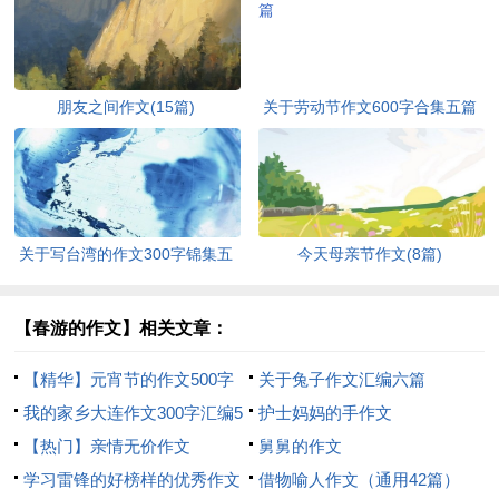
朋友之间作文(15篇)
关于劳动节作文600字合集五篇
关于写台湾的作文300字锦集五
今天母亲节作文(8篇)
篇
【春游的作文】相关文章：
【精华】元宵节的作文500字
关于兔子作文汇编六篇
汇总十篇
我的家乡大连作文300字汇编5
护士妈妈的手作文
篇
【热门】亲情无价作文
舅舅的作文
学习雷锋的好榜样的优秀作文
借物喻人作文（通用42篇）