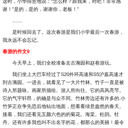
这时，小华得意地说：“怎么样？跟我来，对吧！非常感
谢！”是的，是的，谢谢你，老板！”
……
是时候回去了。这次春游是我们小学最后一次春游，
我永远不会忘记。
春游的作文9
今天早上，我们全校准备去古漪园和赵巷游玩。
我们坐上大巴车经过了S20外环高速和S5沪嘉高速才
到古漪园。一进去，就看见了一大片竹林。竹子一直是被
诗人所题咏。画家所描绘。游人所向往。它的高风亮节。
它的气宇轩昂，的确是与众不同。竹林旁边还有许多的.小
竹笋正在争先恐后地钻出地面，想看看绿意盎然的春天。
接着，我们还看见五颜六色的的菊花。海棠。杜鹃。牡
丹。还有许多我也叫不出名字的花，都那么的美丽！最令