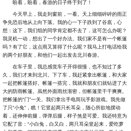
盼着，盼着，春游的日子终于到了！
今天早上，我走到窗前，一看。天上细细碎碎的雨正
争先恐后地从上向下落。我的心一下子跌到了谷底，心
想：这下，我们组的同学肯定都不去了，这可怎么办呢？
我灵机一动，想出了一个好办法。我们家不是有一个帐篷
吗？有了它，这点雨又算得了什么呢？我马上打电话给我
的两个好朋友，和他们一起出发去北川春游。
在车子里，我总感觉车子开得很慢，也不知过了多
久，我们才来到北川。下了车，我赶紧拿出帐篷，和大家
一起把帐篷搭好。帐篷一搭完，我就和朋友们就钻进了大
大的防雨帐篷。虽然外面雨丝渐密，但帐篷里干干爽爽。
把帐篷的“门”一关。我们拿出手电筒玩手影游戏。我先做
了只“小兔”，瞧！它竖起两只长耳朵，随心所欲地摆动
着，还伸伸前腿，弹弹后腿，样子煞是可爱。我还特意为
它配了音：“小白兔，白又白，两只耳朵竖起来，爱吃萝