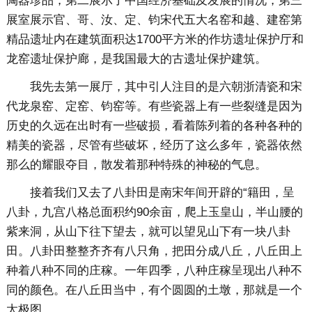
陶器珍品，第二展示了中国经济基础及发展的情况，第三
展室展示官、哥、汝、定、钧宋代五大名窑和越、建窑第
精品遗址内在建筑面积达1700平方米的作坊遗址保护厅和
龙窑遗址保护廊，是我国最大的古遗址保护建筑。
我先去第一展厅，其中引人注目的是六朝浙清瓷和宋
代龙泉窑、定窑、钧窑等。有些瓷器上有一些裂缝是因为
历史的久远在出时有一些破损，看着陈列着的各种各种的
精美的瓷器，尽管有些破坏，经历了这么多年，瓷器依然
那么的耀眼夺目，散发着那种特殊的神秘的气息。
接着我们又去了八卦田是南宋年间开辟的“籍田，呈
八卦，九宫八格总面积约90余亩，爬上玉皇山，半山腰的
紫来洞，从山下往下望去，就可以望见山下有一块八卦
田。八卦田整整齐齐有八只角，把田分成八丘，八丘田上
种着八种不同的庄稼。一年四季，八种庄稼呈现出八种不
同的颜色。在八丘田当中，有个圆圆的土墩，那就是一个
太极图。