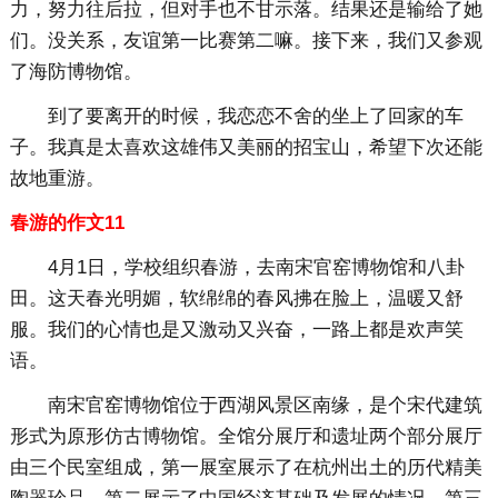
力，努力往后拉，但对手也不甘示落。结果还是输给了她
们。没关系，友谊第一比赛第二嘛。接下来，我们又参观
了海防博物馆。
到了要离开的时候，我恋恋不舍的坐上了回家的车
子。我真是太喜欢这雄伟又美丽的招宝山，希望下次还能
故地重游。
春游的作文11
4月1日，学校组织春游，去南宋官窑博物馆和八卦
田。这天春光明媚，软绵绵的春风拂在脸上，温暖又舒
服。我们的心情也是又激动又兴奋，一路上都是欢声笑
语。
南宋官窑博物馆位于西湖风景区南缘，是个宋代建筑
形式为原形仿古博物馆。全馆分展厅和遗址两个部分展厅
由三个民室组成，第一展室展示了在杭州出土的历代精美