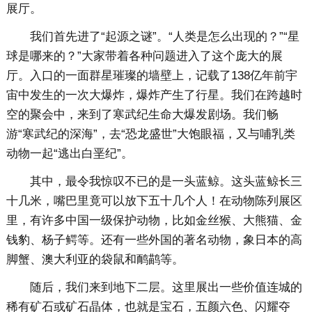
展厅。
我们首先进了“起源之谜”。“人类是怎么出现的？”“星
球是哪来的？”大家带着各种问题进入了这个庞大的展
厅。入口的一面群星璀璨的墙壁上，记载了138亿年前宇
宙中发生的一次大爆炸，爆炸产生了行星。我们在跨越时
空的聚会中，来到了寒武纪生命大爆发剧场。我们畅
游“寒武纪的深海”，去“恐龙盛世”大饱眼福，又与哺乳类
动物一起“逃出白垩纪”。
其中，最令我惊叹不已的是一头蓝鲸。这头蓝鲸长三
十几米，嘴巴里竟可以放下五十几个人！在动物陈列展区
里，有许多中国一级保护动物，比如金丝猴、大熊猫、金
钱豹、杨子鳄等。还有一些外国的著名动物，象日本的高
脚蟹、澳大利亚的袋鼠和鸸鹋等。
随后，我们来到地下二层。这里展出一些价值连城的
稀有矿石或矿石晶体，也就是宝石，五颜六色、闪耀夺