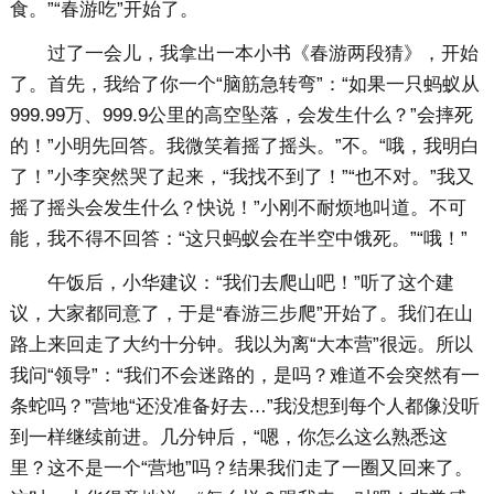
食。”“春游吃”开始了。
过了一会儿，我拿出一本小书《春游两段猜》，开始
了。首先，我给了你一个“脑筋急转弯”：“如果一只蚂蚁从
999.99万、999.9公里的高空坠落，会发生什么？”会摔死
的！”小明先回答。我微笑着摇了摇头。”不。“哦，我明白
了！”小李突然哭了起来，“我找不到了！”“也不对。”我又
摇了摇头会发生什么？快说！”小刚不耐烦地叫道。不可
能，我不得不回答：“这只蚂蚁会在半空中饿死。”“哦！”
午饭后，小华建议：“我们去爬山吧！”听了这个建
议，大家都同意了，于是“春游三步爬”开始了。我们在山
路上来回走了大约十分钟。我以为离“大本营”很远。所以
我问“领导”：“我们不会迷路的，是吗？难道不会突然有一
条蛇吗？”营地“还没准备好去…”我没想到每个人都像没听
到一样继续前进。几分钟后，“嗯，你怎么这么熟悉这
里？这不是一个“营地”吗？结果我们走了一圈又回来了。