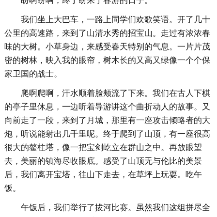
盼啊盼啊，终于盼来了春游的日子。
我们坐上大巴车，一路上同学们欢歌笑语。开了几十
公里的高速路，来到了山清水秀的招宝山。走过有浓浓春
味的大树。小草身边，来感受春天特别的气息。一片片茂
密的树林，映入我的眼帘，树木长的又高又绿像一个个保
家卫国的战士。
爬啊爬啊，汗水顺着脸颊流了下来。我们在古人下棋
的亭子里休息，一边听着导游讲这个曲折动人的故事。又
向前走了一段，来到了月城，那里有一座攻击倾略者的大
炮，听说能射出几千里呢。终于爬到了山顶，有一座很高
很大的鳌柱塔，像一把宝剑屹立在群山之中。再放眼望
去，美丽的镇海尽收眼底。感受了山顶无与伦比的美景
后，我们离开宝塔，往山下走去，在草坪上玩耍。吃午
饭。
午饭后，我们举行了拔河比赛。虽然我们这组拼尽全