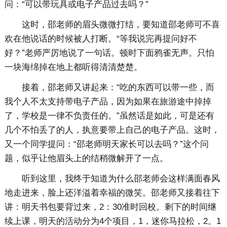
问：“可以带玩具或电子产品过去吗？”
这时，邵老师的眉头微微打结，要知道邵老师可不喜
欢在他说话的时候被人打断。“等我说完再提问好不
好？”老师严厉地说了一句话。顿时下面鸦雀无声。只怕
一块海绵掉在地上都听得清清楚楚。
接着，邵老师又讲起来：“吃的东西可以带一些，而
我个人不太支持带电子产品，因为如果在旅游途中掉掉
了，学校是一律不负责任的。”虽然话是如此，可是还有
几个不怕丢了的人，执意要带上自己的电子产品。这时，
又一个同学提问：“邵老师明天家长可以去吗？”这个问
题，似乎让他眉头上的结稍微解开了一点。
听到这里，我终于知道为什么邵老师会这样满面春风
地走进来，脸上还洋溢着幸福的微笑。邵老师又接着往下
讲：明天书包要背过来，2：30准时回校。剩下的时间继
续上课，明天的活动分为4个项目，1，迷你马拉松，2。1