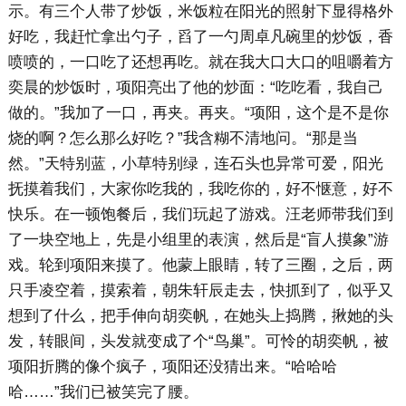
示。有三个人带了炒饭，米饭粒在阳光的照射下显得格外
好吃，我赶忙拿出勺子，舀了一勺周卓凡碗里的炒饭，香
喷喷的，一口吃了还想再吃。就在我大口大口的咀嚼着方
奕晨的炒饭时，项阳亮出了他的炒面：“吃吃看，我自己
做的。”我加了一口，再夹。再夹。“项阳，这个是不是你
烧的啊？怎么那么好吃？”我含糊不清地问。“那是当
然。”天特别蓝，小草特别绿，连石头也异常可爱，阳光
抚摸着我们，大家你吃我的，我吃你的，好不惬意，好不
快乐。在一顿饱餐后，我们玩起了游戏。汪老师带我们到
了一块空地上，先是小组里的表演，然后是“盲人摸象”游
戏。轮到项阳来摸了。他蒙上眼睛，转了三圈，之后，两
只手凌空着，摸索着，朝朱轩辰走去，快抓到了，似乎又
想到了什么，把手伸向胡奕帆，在她头上捣腾，揪她的头
发，转眼间，头发就变成了个“鸟巢”。可怜的胡奕帆，被
项阳折腾的像个疯子，项阳还没猜出来。“哈哈哈
哈……”我们已被笑完了腰。