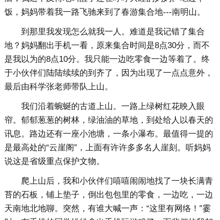
饭，妈妈带着我一路飞驰来到了春游集合地---南明山。
到那里我发现怎么就我一人。难道是我记错了集合
地？妈妈翻出手机一看，原来集合时间是8点30分，而不
是我以为的8点10分。我只能一边吃零食一边等着了。终
于小伙伴们陆陆续续的到齐了，因为出现了一点点意外，
最后由科学张老师带队上山。
我们沿着蜿蜒的古道上山。一路上绿树红花映入眼
帘。郁郁葱葱的树林，绿油油的草地，到处给人以春天的
讯息。路边还有一座小池塘，一条小瀑布。最值得一提的
是最高处的“云崖阁”，上面有许许多多名人崖刻。听妈妈
说这是省级重点保护文物。
爬上山后，我和小伙伴们嘻嘻闹闹地找了一块长满青
苔的石板，铺上垫子，倒出包包里的零食，一边吃，一边
天南地北地聊。突然，有谁大喊一声：“这里有网络！”霎