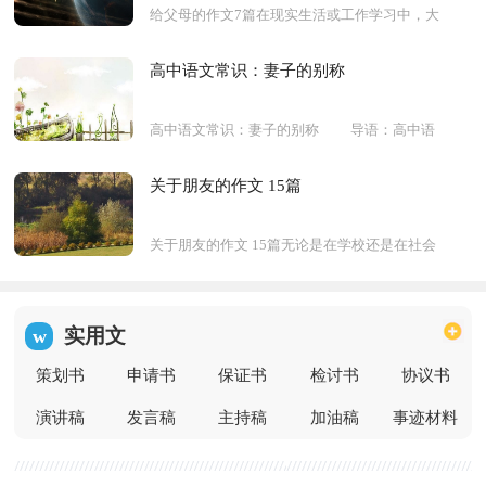
给父母的作文7篇在现实生活或工作学习中，大
家都经常接触到作文吧，作文是通过文字来表
达一个主题意义的记叙方法。还是对作文一筹
高中语文常识：妻子的别称
莫展吗？以下是...
高中语文常识：妻子的别称 导语：高中语
文基础知识是学好高中语文学科最为基本的奠
定，是为掌握更多的语文知识做准备的工作。
关于朋友的作文 15篇
所以小编在此为...
关于朋友的作文 15篇无论是在学校还是在社会
中，大家都尝试过写作文吧，借助作文人们可
以实现文化交流的目的。那么你有了解过作文
吗？下面是小编...
实用文
w
策划书
申请书
保证书
检讨书
协议书
演讲稿
发言稿
主持稿
加油稿
事迹材料