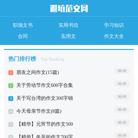
职场文书
实用书信
学习知识
合同
实用文
作文大全
热门排行榜
Top RanKing
08-09
朋友之间作文(15篇)
1
08-09
关于劳动节作文600字合集
2
08-09
五篇
关于写台湾的作文300字锦
3
08-09
集五篇
今天母亲节作文(8篇)
4
08-09
【精华】元宵节的作文500
5
08-09
字汇总十篇
【精华】冬至的作文700字
6