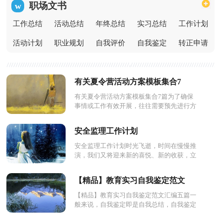
职场文书
w
工作总结
活动总结
年终总结
实习总结
工作计划
活动计划
职业规划
自我评价
自我鉴定
转正申请
有关夏令营活动方案模板集合7
篇
有关夏令营活动方案模板集合7篇为了确保
事情或工作有效开展，往往需要预先进行方
案制定工作，方案是书面计划，具有内容条
理清楚、步骤清晰的特点...
安全监理工作计划
安全监理工作计划时光飞逝，时间在慢慢推
演，我们又将迎来新的喜悦、新的收获，立
即行动起来写一份计划吧。那么我们该怎么
去写计划呢？下面是小编帮...
【精品】教育实习自我鉴定范文
汇编五篇
【精品】教育实习自我鉴定范文汇编五篇一
般来说，自我鉴定即是自我总结，自我鉴定
可以让我们对自己有个正确的认知，不如立