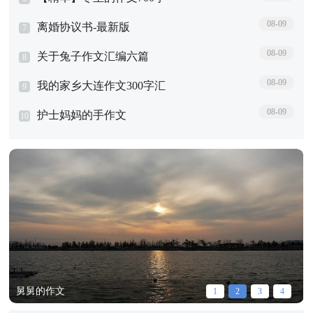
08-09
10篇
离婚协议书-最新版
7
08-09
关于兔子作文汇编六篇
8
08-09
我的家乡大连作文300字汇
9
08-09
编5篇
护士妈妈的手作文
10
舅舅的作文
1
2
3
4