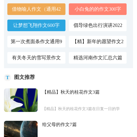
借物喻人作文（通用42
小白兔的的作文300字
篇）
让梦想飞翔作文600字
倡导绿色出行演讲2022
（精选）
通用
第一次煮面条作文通用9
【精】新年的愿望作文2
篇
篇
有关冬天的雪写景作文
精选河南作文汇总六篇
300字9篇
开学典礼升旗作文600字
图文推荐
T
【精品】秋天的桂花作文3篇
【精品】秋天的桂花作文3篇在日复一日的学
习、工作或生活中，大家都不可避免地要接触
到作文吧，写作文是培养人们的观察力、联想
给父母的作文7篇
力、想象力、思...