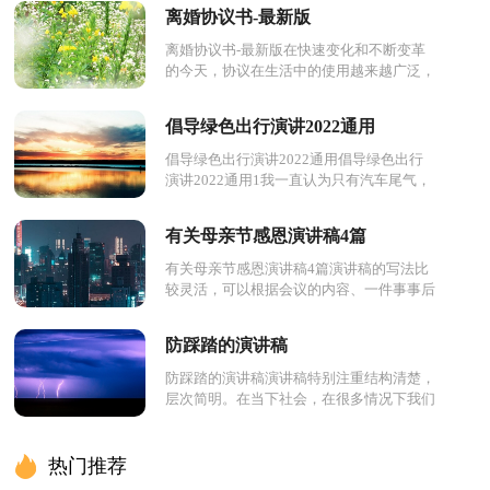
离婚协议书-最新版
离婚协议书-最新版在快速变化和不断变革
的今天，协议在生活中的使用越来越广泛，
签订签订协议是最有效的法律依据之一。想
必许多人都在为如何写...
倡导绿色出行演讲2022通用
倡导绿色出行演讲2022通用倡导绿色出行
演讲2022通用1我一直认为只有汽车尾气，
煤炭燃烧这些会排放二氧化碳，没想到生活
中处处都有薄弱的“碳”...
有关母亲节感恩演讲稿4篇
有关母亲节感恩演讲稿4篇演讲稿的写法比
较灵活，可以根据会议的内容、一件事事后
的感想、需要等情况而有所区别。在充满活
力，日益开放的今天，我...
防踩踏的演讲稿
防踩踏的演讲稿演讲稿特别注重结构清楚，
层次简明。在当下社会，在很多情况下我们
需要用到演讲稿，相信写演讲稿是一个让许
多人都头痛的问题，下面是...
热门推荐