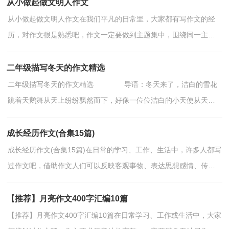
从小做起做文明人作文
从小做起做文明人作文在我们平凡的日常里，大家都有写作文的经
历，对作文很是熟悉吧，作文一定要做到主题集中，围绕同一主题
作深入阐述，切忌东拉西扯，主题涣散甚至无主题。你写作文时...
二年级描写冬天的作文精选
二年级描写冬天的作文精选 导语：冬天来了，洁白的雪花
跳着天鹅舞从天上纷纷飘然而下，好像一位位洁白的小天使从天而
降。下面是小编为您整理的作文，希望对您有所帮助。
篇...
成长经历作文(合集15篇)
成长经历作文(合集15篇)在日常的学习、工作、生活中，许多人都写
过作文吧，借助作文人们可以反映客观事物、表达思想感情、传递
知识信息。一篇什么样的作文才能称之为优秀作文呢...
【推荐】月亮作文400字汇编10篇
【推荐】月亮作文400字汇编10篇在日常学习、工作或生活中，大家