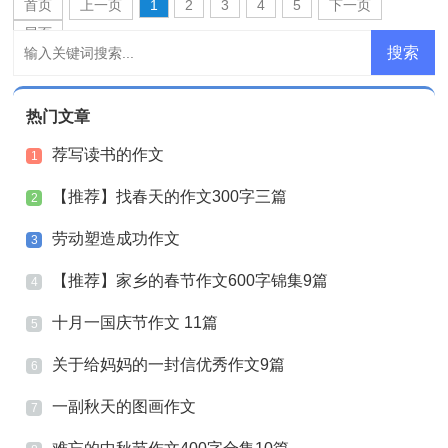
首页
上一页
1
2
3
4
5
下一页
尾页
热门文章
荐写读书的作文
1
【推荐】找春天的作文300字三篇
2
劳动塑造成功作文
3
【推荐】家乡的春节作文600字锦集9篇
4
十月一国庆节作文 11篇
5
关于给妈妈的一封信优秀作文9篇
6
一副秋天的图画作文
7