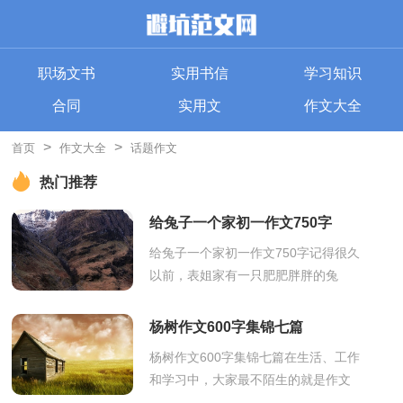
职场文书
实用书信
学习知识
合同
实用文
作文大全
>
>
首页
作文大全
话题作文
热门推荐
给兔子一个家初一作文750字
给兔子一个家初一作文750字记得很久
以前，表姐家有一只肥肥胖胖的兔
子，要知道，为了让它能有个如此幸
福的家，我和表姐可是费了不少工
杨树作文600字集锦七篇
夫。我和表姐...
杨树作文600字集锦七篇在生活、工作
和学习中，大家最不陌生的就是作文
了吧，写作文是培养人们的观察力、