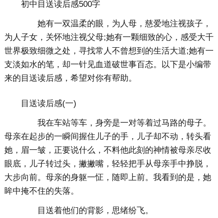
初中目送读后感500字
她有一双温柔的眼，为人母，慈爱地注视孩子，
为人子女，关怀地注视父母;她有一颗细致的心，感受大千
世界极致细微之处，寻找常人不曾想到的生活大道;她有一
支淡如水的笔，却一针见血道破世事百态。以下是小编带
来的目送读后感，希望对你有帮助。
目送读后感(一)
我在车站等车，身旁是一对等着过马路的母子。
母亲在起步的一瞬间握住儿子的手，儿子却不动，转头看
她，眉一皱，正要说什么，不料他此刻的神情被母亲尽收
眼底，儿子转过头，撇撇嘴，轻轻把手从母亲手中挣脱，
大步向前。母亲的身躯一怔，随即上前。我看到的是，她
眸中掩不住的失落。
目送着他们的背影，思绪纷飞。