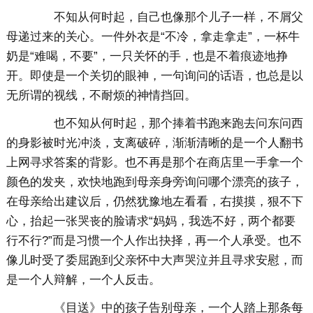
不知从何时起，自己也像那个儿子一样，不屑父
母递过来的关心。一件外衣是“不冷，拿走拿走”，一杯牛
奶是“难喝，不要”，一只关怀的手，也是不着痕迹地挣
开。即使是一个关切的眼神，一句询问的话语，也总是以
无所谓的视线，不耐烦的神情挡回。
也不知从何时起，那个捧着书跑来跑去问东问西
的身影被时光冲淡，支离破碎，渐渐清晰的是一个人翻书
上网寻求答案的背影。也不再是那个在商店里一手拿一个
颜色的发夹，欢快地跑到母亲身旁询问哪个漂亮的孩子，
在母亲给出建议后，仍然犹豫地左看看，右摸摸，狠不下
心，抬起一张哭丧的脸请求“妈妈，我选不好，两个都要
行不行?”而是习惯一个人作出抉择，再一个人承受。也不
像儿时受了委屈跑到父亲怀中大声哭泣并且寻求安慰，而
是一个人辩解，一个人反击。
《目送》中的孩子告别母亲，一个人踏上那条每