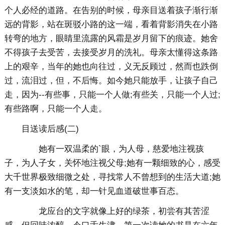
个人必经的道路。在告别的时候，母亲目送着孩子渐行渐
远的背影，站在斑驳小路的这一端，看着背影消失在小路
转弯的地方，眼睛里流露的风霜是岁月留下的痕迹。她舍
不得孩子去受苦，去接受岁月的洗礼。母亲太懂得这条路
上的艰辛，当年的她也向往过，义无反顾过，然而也跌倒
过，流泪过，但，不后悔。如今她只能放手，让孩子自己
走，因为--有些事，只能一个人做;有些关，只能一个人过;
有些路啊，只能一个人走。
目送读后感(二)
她有一双温柔的`眼，为人母，慈爱地注视孩
子，为人子女，关怀地注视父母;她有一颗细致的心，感受
大千世界极致细微之处，寻找常人不曾想到的生活大道;她
有一支淡如水的笔，却一针见血道破世事百态。
龙应台的文字就像上好的绿茶，初尝有其苦涩