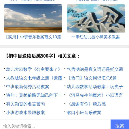
【实用】中班音乐教案范文10篇
一串红幼儿园小班美术教案
【初中目送读后感500字】相关文章：
幼儿大班数学《公主要来了》
气势汹汹是褒义词还是贬义词
教案
人教版语文七年级上册《紫藤
【热门】语文周记汇总6篇
萝瀑布》教案
中班最新优秀活动教案
幼儿园数学活动教案：玩夹子
诗句：莫愁前路无知己的下一
《河马先生的魔术》小班语言
句是什么
有关勤奋的名言警句
活动教案
《感谢有你》读后感
小班游戏水果蹲教案
漱口小班音乐教案