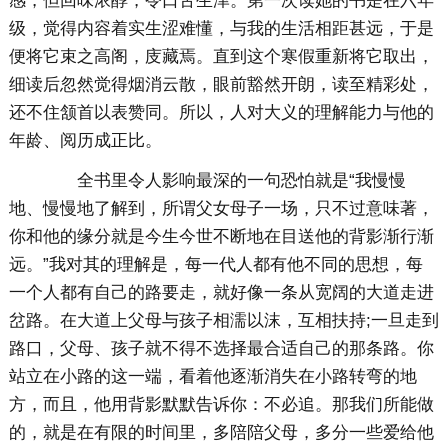
感，但回味浓醇，令口舌生津。第一次读她的书是在六年
级，觉得内容着实生涩难懂，与我的生活相距甚远，于是
便将它束之高阁，庋藏焉。直到这个寒假重新将它取出，
细读后忽然觉得烟消云散，眼前豁然开朗，读至精彩处，
还不住颔首以表赞同。所以，人对大义的理解能力与他的
年龄、阅历成正比。
全书里令人影响最深的一句恐怕就是“我慢慢
地、慢慢地了解到，所谓父女母子一场，只不过意味著，
你和他的缘分就是今生今世不断地在目送他的背影渐行渐
远。”我对其的理解是，每一代人都有他不同的思想，每
一个人都有自己的路要走，就好像一条从宽阔的大道走进
岔路。在大道上父母与孩子相濡以沫，互相扶持;一旦走到
路口，父母、孩子就不得不选择最合适自己的那条路。你
站立在小路的这一端，看着他逐渐消失在小路转弯的地
方，而且，他用背影默默告诉你：不必追。那我们所能做
的，就是在有限的时间里，多陪陪父母，多分一些爱给他