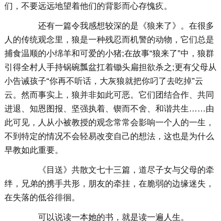
们，不要远远地望着他们的背影而心存愧疚。
还有一篇令我感想较深的是《狼来了》。在很多
人的传统观念里，狼是一种残忍而机警的动物，它们总是
捕食温顺的小绵羊和可爱的小猪;在故事“狼来了”中，狼群
引得全村人手持锅碗瓢盆扛着锄头扁担欲杀之;更有父母从
小告诫孩子“你再不听话，大灰狼就把你叼了去吃掉”云
云。然而事实上，狼并非如此可恶。它们团结合作、共同
进退、知恩图报、坚强执着、锲而不舍、和谐共生……由
此可见，人从小被教授的观念常常会影响一个人的一生，
不到特定的情况不会轻易改变自己的想法，这也是为什么
早教如此重要。
《目送》共散文七十三篇，道尽子女与父母的牵
绊，兄弟的携手共形，朋友的牵挂，在脆弱的边缘迷失，
在失落的低谷徘徊。
可以说读一本她的书，就是读一遍人生。