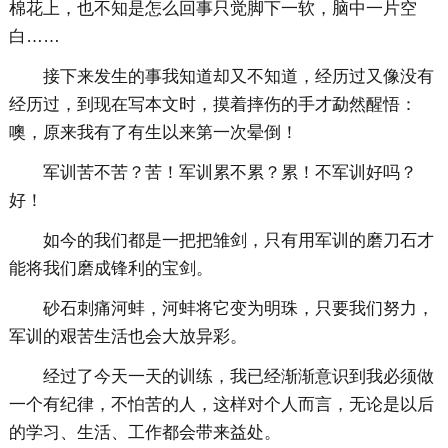
棉花上，也不知是怎么回事只觉脚下一软，脑中一片空
白……
接下来发生的事我知道却又不知道，经历过又像没有
经历过，到现在写本文时，摸着摔伤的手才勐然醒悟：
噢，原来我有了有生以来第一次晕倒！
军训苦不苦？苦！军训累不累？累！不军训好吗？
好！
如今的我们都是一把把雏剑，只有用军训的磨刀石才
能将我们磨成锋利的宝剑。
砂石刺痛河蚌，河蚌将它变为明珠，只要我们努力，
军训的艰苦生活也会大放异彩。
经过了今天一天的训练，我已经渐渐意识到我必须做
一个有纪律，不怕苦的人，这样对个人而言，无论是以后
的学习、生活、工作都会带来益处。