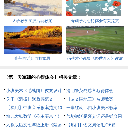
大班教学实践活动教案
春训学习心得体会有关范文
光芒的近义词和意思
冯骥才小说集《俗世奇人》读后
感范文
【第一天军训的心得体会】相关文章：
小班美术《毛线团》教案设计
清明祭英烈感言心得体会
儿童
关于《魁拔》观后感范文
《语文园地三》名师教案
【实用】中班音乐教案范文10
一串红幼儿园小班美术教案
篇
幼儿大班数学《公主要来了》
气势汹汹是褒义词还是贬义词
教案
人教版语文七年级上册《紫藤
【热门】语文周记汇总6篇