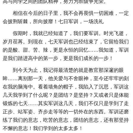
高与同学之间的团队精神，努力为班级争光荣。
相信在今后的日子里，我不会再畏惧一切困难，一定
会披荆斩棘，所向披靡！七日军训，一场洗礼
假期时，我就已经知道了，我们要军训。时光飞逝，
岁月荏苒。到现在，七天军训也已经结束了，它留给我们
的是酸、甜、苦、辣，更是永恒的回忆……我知道，军训
是我们踏进高中的第一步，更是我们成长的一步！
到今天为止，我记得最清楚的就是教官那深邃的眼
眸……离别那一天，他关爱与不舍眼神，至今还牢牢的刻
在我的脑海中。看着墙角的帽子，我陷入了沉思，军训这
几天我学到了什么呢？是团结？是坚持？又或者只是体能
锻炼的七天……其实军训这几天，我们不仅只是学到了走
正步、站军姿、齐步走等等的一切外在的东西。军训还磨
练了我们的意志，吃苦的意志，团结的意志，还有那坚持
不懈的意志！我们学到的太多太多！