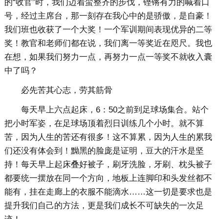
的“收官”时，我们迈着蛮整齐的步伐，铿锵有力的喊着口
号，经过主席台，那一刻存在我心中的是骄傲，是自豪！
我们班也收获了一个大奖！一个军训期间表现优异的二等
奖！教官和老师们都在说，我们离一等奖近在咫尺。我也
在想，如果我们努力一点，再努力一点一等奖不就收入囊
中了吗？
必先苦其心志，劳其筋骨
每天早上六点起床，6：50之前到足球场集合。站个
把小时军姿，在足球场顶着烈日训练几个小时。就不算
苦，因为人生的苦还有很多！这不算累，因为人生的累我
们还没有体会到！黝黑的脸庞是证明，豆大的汗水是坚
持！每天早上起床叠好被子，刷牙洗脸，牙刷、枕头被子
都要统一摆放在同一个方向，地板上连脚印和头发丝都不
能有，挂在走廊上的衣服不能滴水……这一切是要求也是
提升我们自己的方法，更是我们成长不可缺失的一次足