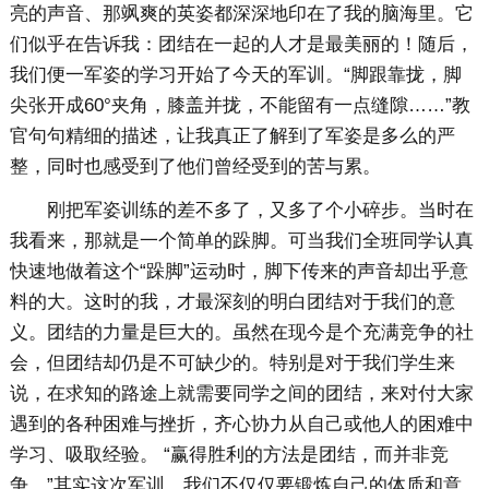
亮的声音、那飒爽的英姿都深深地印在了我的脑海里。它
们似乎在告诉我：团结在一起的人才是最美丽的！随后，
我们便一军姿的学习开始了今天的军训。“脚跟靠拢，脚
尖张开成60°夹角，膝盖并拢，不能留有一点缝隙……”教
官句句精细的描述，让我真正了解到了军姿是多么的严
整，同时也感受到了他们曾经受到的苦与累。
刚把军姿训练的差不多了，又多了个小碎步。当时在
我看来，那就是一个简单的跺脚。可当我们全班同学认真
快速地做着这个“跺脚”运动时，脚下传来的声音却出乎意
料的大。这时的我，才最深刻的明白团结对于我们的意
义。团结的力量是巨大的。虽然在现今是个充满竞争的社
会，但团结却仍是不可缺少的。特别是对于我们学生来
说，在求知的路途上就需要同学之间的团结，来对付大家
遇到的各种困难与挫折，齐心协力从自己或他人的困难中
学习、吸取经验。 “赢得胜利的方法是团结，而并非竞
争。”其实这次军训，我们不仅仅要锻炼自己的体质和意