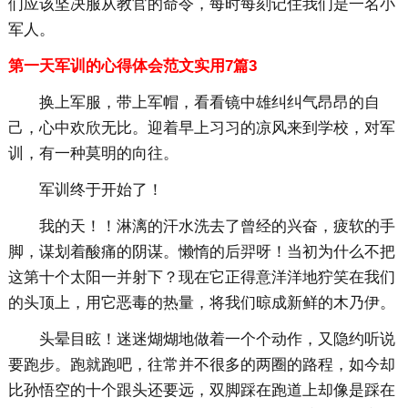
们应该坚决服从教官的命令，每时每刻记住我们是一名小
军人。
第一天军训的心得体会范文实用7篇3
换上军服，带上军帽，看看镜中雄纠纠气昂昂的自
己，心中欢欣无比。迎着早上习习的凉风来到学校，对军
训，有一种莫明的向往。
军训终于开始了！
我的天！！淋漓的汗水洗去了曾经的兴奋，疲软的手
脚，谋划着酸痛的阴谋。懒惰的后羿呀！当初为什么不把
这第十个太阳一并射下？现在它正得意洋洋地狞笑在我们
的头顶上，用它恶毒的热量，将我们晾成新鲜的木乃伊。
头晕目眩！迷迷煳煳地做着一个个动作，又隐约听说
要跑步。跑就跑吧，往常并不很多的两圈的路程，如今却
比孙悟空的十个跟头还要远，双脚踩在跑道上却像是踩在