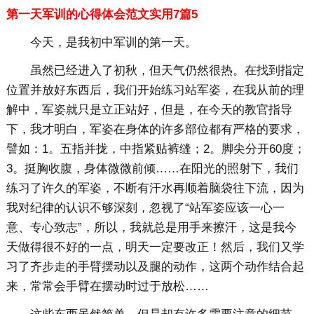
第一天军训的心得体会范文实用7篇5
今天，是我初中军训的第一天。
虽然已经进入了初秋，但天气仍然很热。在找到指定
位置并放好东西后，我们开始练习站军姿，在我从前的理
解中，军姿就只是立正站好，但是，在今天的教官指导
下，我才明白，军姿在身体的许多部位都有严格的要求，
譬如：1。五指并拢，中指紧贴裤缝；2。脚尖分开60度；
3。挺胸收腹，身体微微前倾……在阳光的照射下，我们
练习了许久的军姿，不断有汗水再顺着脑袋往下流，因为
我对纪律的认识不够深刻，忽视了“站军姿应该一心一
意、专心致志”，所以，我就总是用手来擦汗，这是我今
天做得很不好的一点，明天一定要改正！然后，我们又学
习了齐步走的手臂摆动以及腿的动作，这两个动作结合起
来，常常会手臂在摆动时过于放松……