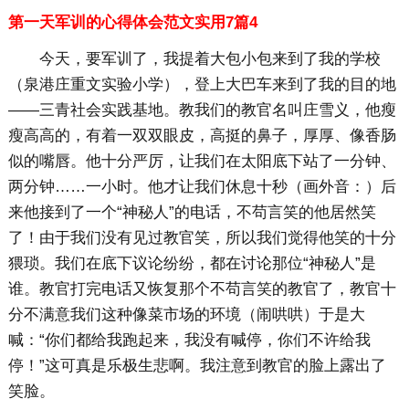
第一天军训的心得体会范文实用7篇4
今天，要军训了，我提着大包小包来到了我的学校
（泉港庄重文实验小学），登上大巴车来到了我的目的地
——三青社会实践基地。教我们的教官名叫庄雪义，他瘦
瘦高高的，有着一双双眼皮，高挺的鼻子，厚厚、像香肠
似的嘴唇。他十分严厉，让我们在太阳底下站了一分钟、
两分钟……一小时。他才让我们休息十秒（画外音：）后
来他接到了一个“神秘人”的电话，不苟言笑的他居然笑
了！由于我们没有见过教官笑，所以我们觉得他笑的十分
猥琐。我们在底下议论纷纷，都在讨论那位“神秘人”是
谁。教官打完电话又恢复那个不苟言笑的教官了，教官十
分不满意我们这种像菜市场的环境（闹哄哄）于是大
喊：“你们都给我跑起来，我没有喊停，你们不许给我
停！”这可真是乐极生悲啊。我注意到教官的脸上露出了
笑脸。