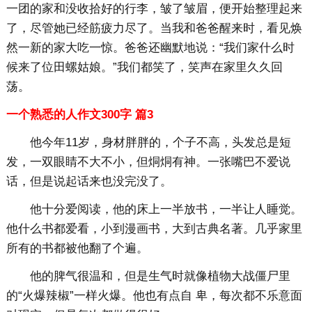
一团的家和没收拾好的行李，皱了皱眉，便开始整理起来
了，尽管她已经筋疲力尽了。当我和爸爸醒来时，看见焕
然一新的家大吃一惊。爸爸还幽默地说：“我们家什么时
候来了位田螺姑娘。”我们都笑了，笑声在家里久久回
荡。
一个熟悉的人作文300字 篇3
他今年11岁，身材胖胖的，个子不高，头发总是短
发，一双眼睛不大不小，但烔烔有神。一张嘴巴不爱说
话，但是说起话来也没完没了。
他十分爱阅读，他的床上一半放书，一半让人睡觉。
他什么书都爱看，小到漫画书，大到古典名著。几乎家里
所有的书都被他翻了个遍。
他的脾气很温和，但是生气时就像植物大战僵尸里
的“火爆辣椒”一样火爆。他也有点自 卑，每次都不乐意面