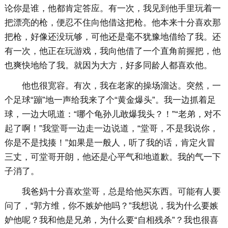
论你是谁，他都肯定答应。有一次，我见到他手里玩着一
把漂亮的枪，便忍不住向他借这把枪。他本来十分喜欢那
把枪，好像还没玩够，可他还是毫不犹豫地借给了我。还
有一次，他正在玩游戏，我向他借了一个直角前握把，他
也爽快地给了我。就因为大方，好多同龄人都喜欢他。
他也很宽容。有次，我在老家的操场溜达。突然，一
个足球“蹦”地一声给我来了个“黄金爆头”。我一边抓着足
球，一边大吼道：“哪个龟孙儿敢爆我头？！”“老弟，对不
起了啊！”我堂哥一边走一边说道，“堂哥，不是我说你，
你是不是找揍！”如果是一般人，听了我的话，肯定火冒
三丈，可堂哥开朗，他还是心平气和地道歉。我的气一下
子消了。
我爸妈十分喜欢堂哥，总是给他买东西。可能有人要
问了，“郭方维，你不嫉妒他吗？”我想说，我为什么要嫉
妒他呢？我和他是兄弟，为什么要“自相残杀”？我也很喜