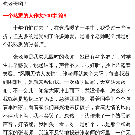
欢老哥啊！
一个熟悉的人作文300字 篇6
十年悄悄过去了，在这温暖的十年中，我受过一些挫
折，但更多的是受到了许多师爱。是哪个老师呢？就是那
个我熟悉的张老师。
张老师是我幼儿园时的老师，她已有40多岁了，对学
生非常慈爱，说起话来，声音不大，很好听，脸上常露着
笑容。“风雨无情人友情”，张老师就象个太阳，每当我遇
到困难时，她就来帮助我。一次放学回家，天空阴云密
布，不一会儿，倾盆大雨冲击而下，我没带伞，怎么办？
我就象是热锅上的蚂蚁，急得团团转。看着同学们个个撑
着伞回家，看着家长们高兴地来接孩子，看着无情的风雨
不停地下着，我不禁哭了。忽然，耳边传来了一个熟悉的
声音，好清脆。我回头一看，呀！是那个……是那个和蔼
可亲的张老师。我迫不及待地投进张老师的怀里，一种无