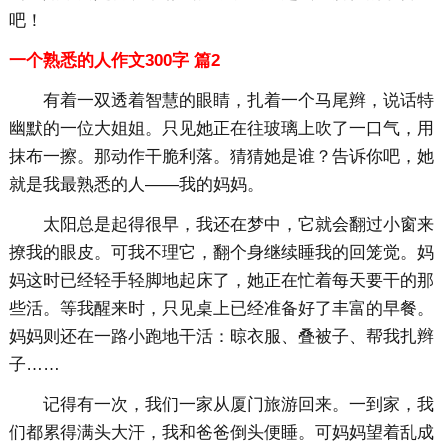
吧！
一个熟悉的人作文300字 篇2
有着一双透着智慧的眼睛，扎着一个马尾辫，说话特
幽默的一位大姐姐。只见她正在往玻璃上吹了一口气，用
抹布一擦。那动作干脆利落。猜猜她是谁？告诉你吧，她
就是我最熟悉的人——我的妈妈。
太阳总是起得很早，我还在梦中，它就会翻过小窗来
撩我的眼皮。可我不理它，翻个身继续睡我的回笼觉。妈
妈这时已经轻手轻脚地起床了，她正在忙着每天要干的那
些活。等我醒来时，只见桌上已经准备好了丰富的早餐。
妈妈则还在一路小跑地干活：晾衣服、叠被子、帮我扎辫
子……
记得有一次，我们一家从厦门旅游回来。一到家，我
们都累得满头大汗，我和爸爸倒头便睡。可妈妈望着乱成