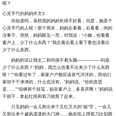
呢？
心灵手巧的妈妈作文3
你知道吗，虽然我的妈妈长得不好看，但是，她是个
心灵手巧的人呢！那个周末，妈妈左看看，右看看，闲的
没事干。突然，妈妈眼见一亮，对我说：“小嫡，你看看
窗户上，少了什么东西？”我左看右看上看下看也没看出
少了什么东西。
妈妈的话让我丈二和尚摸不着头脑———-——到底
少了什么东西？“妈妈，我怎么也看不出来少了什么东西
呀！”“你看过年了，家家户户都应该喜气洋洋的，而咱们
家却干干净净的，什么也没有。”妈妈说。“你的意思
是……”“咱俩剪个挂笺，贴在窗户上，多喜庆啊！”妈妈说
干就干，拿起红纸和剪刀就剪了起来。
只见妈妈一会儿剪出来个又红又大的“福”字，一会儿
又剪出来个威风凛凛的大门神……她在纸上用剪刀比划两