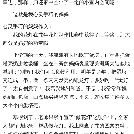
里边，那样，归还家中空出了一定的小室内空间呢！
这就是我心灵手巧的妈妈！
心灵手巧的妈妈作文5
我的花灯在龙年花灯制作比赛中获得了二等奖，那大
部分是妈妈的功劳哦！
上学期的一天，我津津有味地吃完蛋塔，正准备把蛋
塔壳扔进垃圾桶，坐在一旁的妈妈像发现美洲新大陆似地
喊到：“别扔！我们可以废物利用。明年是龙年，把蛋塔
壳连成一串，做一条闪闪发亮的银龙灯，多妙啊！”“太好
了！太有创意了！”我高兴地附和道。于是，我常常和妈
妈到面包店、西点店买蛋塔来吃，不久，就收集了许多大
大小小的蛋塔壳。
寒假到了，老师果然布置了“做花灯”这项作业，全家
人都行动起来，帮我做花灯。我上网查了龙的图案资料，