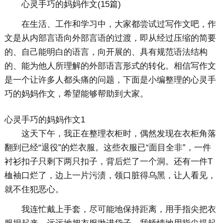
心灵手巧的妈妈作文(15篇)
在生活、工作和学习中，大家都尝试过写作文吧，作
文是从内部言语向外部言语的过渡，即从经过压缩的简要
的、自己能明白的语言，向开展的、具有规范语法结构
的、能为他人所理解的外部语言形式的转化。相信写作文
是一个让许多人都头痛的问题，下面是小编整理的心灵手
巧的妈妈作文，希望能够帮助到大家。
心灵手巧的妈妈作文1
这天下午，我正在整理衣柜时，偶然发现在衣柜角落
翻到已经“退役”的烂衣服。这些衣服已“面目全非”，一件
衬衫扣子只剩下两只扣子，背后烂了一个洞。还有一件T
桖袖口烂了，边上一片污渍，领口脏得乌黑，让人看见，
就不住犯恶心。
我连忙戴上手套，尽可能地保持距离，用手指尖把衣