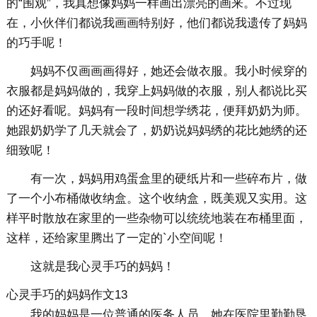
的“围观”，我真想像妈妈一样画出漂亮的画来。不过现
在，小伙伴们都说我画画特别好，他们都说我遗传了妈妈
的巧手呢！
妈妈不仅画画画得好，她还会做衣服。我小时候穿的
衣服都是妈妈做的，我穿上妈妈做的衣服，别人都说比买
的还好看呢。妈妈有一段时间想学绣花，便拜奶奶为师。
她跟奶奶学了几天就会了，奶奶说妈妈绣的花比她绣的还
细致呢！
有一次，妈妈用鸡蛋盒里的硬纸片和一些碎布片，做
了一个小布桶做收纳盒。这个收纳盒，既美观又实用。这
样平时散放在家里的一些杂物可以统统地装在布桶里面，
这样，还给家里腾出了一定的`小空间呢！
这就是我心灵手巧的妈妈！
心灵手巧的妈妈作文13
我的妈妈是一位普通的医务人员。她在医院里勤勤恳