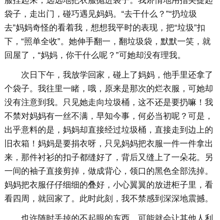
服捏起来，远远地把衣服抛进袋子。我矫情地用指尖提起
袋子，走出门，碰巧遇见妈妈。“去干什么？”“扔垃圾
去”妈妈奇怪的看着我，想想我平时的表现，把“垃圾”扣
下，“照单全收”。她伸手翻一，翻垃圾袋，默默一笑，就
回屋了，“妈妈，你干什么呢？”可她却没有理我。
次日下午，我放学回家，碰上了妈妈，他手里还拿了
个袋子。我往里一睹，哦，原来是那次的烂衣服，可她却
没有注意到我。只见她走向垃圾桶，这不还是要扔嘛！我
不禁对妈妈有一丝不满，早知今事，何必当初呢？可是，
出乎意料的是，妈妈却直接经过垃圾桶，直接走到边上的
旧衣箱！妈妈是要捐衣呀，只见妈妈把衣服一件一件拿出
来，那件衬衫的扣子都缝好了，背后又缝上了一朵花。另
一间的袖子直接剪掉，做成背心，领口的黑色全部洗掉。
妈妈把衣服仔仔细细的叠好，小心翼翼的放进柜子里，看
看四周，就回家了。此时此刻，我不禁感到深深地震撼。
也许随时丢掉的不起眼的东西，可能就会让其他人利