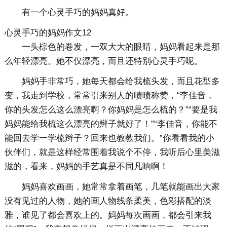
有一个心灵手巧的妈妈真好。
心灵手巧的妈妈作文12
一头棕色的卷发，一双大大的眼睛，妈妈看起来是那
么年轻漂亮。她不仅漂亮，而且还特别心灵手巧呢。
妈妈手非常巧，她每天都会给我梳头发，而且花型多
变，我走到学校，常常引来别人的啧啧称赞，“李佳音，
你的头发怎么这么漂亮啊？你妈妈是怎么梳的？”“要是我
妈妈能给我梳这么漂亮的辫子就好了！”“李佳音，你能不
能回去学一学梳辫子？回来也教教我们。”你看看我的小
伙伴们，就是这样经常围着我说个不停，我听后心里美滋
滋的，看来，妈妈的手艺真是不同凡响啊！
妈妈喜欢画画，她常常拿着画笔，几笔就能画出大家
没有见过的人物，她的画人物线条柔美，色彩搭配的淡
雅，谁见了都会喜欢上的。妈妈每次画画，都会引来我