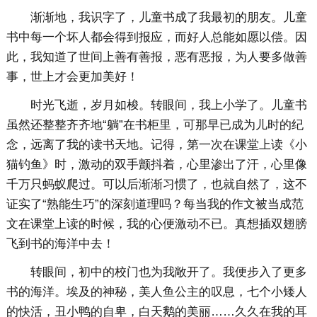
渐渐地，我识字了，儿童书成了我最初的朋友。儿童
书中每一个坏人都会得到报应，而好人总能如愿以偿。因
此，我知道了世间上善有善报，恶有恶报，为人要多做善
事，世上才会更加美好！
时光飞逝，岁月如梭。转眼间，我上小学了。儿童书
虽然还整整齐齐地“躺”在书柜里，可那早已成为儿时的纪
念，远离了我的读书天地。记得，第一次在课堂上读《小
猫钓鱼》时，激动的双手颤抖着，心里渗出了汗，心里像
千万只蚂蚁爬过。可以后渐渐习惯了，也就自然了，这不
证实了“熟能生巧”的深刻道理吗？每当我的作文被当成范
文在课堂上读的时候，我的心便激动不已。真想插双翅膀
飞到书的海洋中去！
转眼间，初中的校门也为我敞开了。我便步入了更多
书的海洋。埃及的神秘，美人鱼公主的叹息，七个小矮人
的快活，丑小鸭的自卑，白天鹅的美丽……久久在我的耳