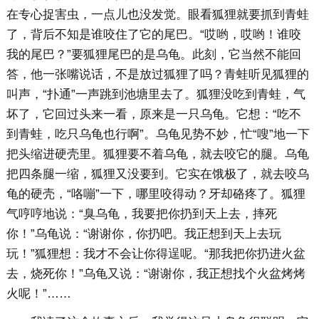
在专心捉害虫，一点儿也没发觉。眼看狐狸就要抓到青蛙
了，背后不知是谁咬住了它的尾巴。“哎哟，哎哟！谁咬
我的尾巴？”要狐狸尾巴的是乌龟。此刻，它当然不能回
答，他一张嘴说话，不是放过狐狸了吗？青蛙听见狐狸的
叫声，“扑通”一声跳到池塘里去了。狐狸没吃到青蛙，气
坏了，它回过头来一看，原来是一只乌龟。它想：“吃不
到青蛙，吃只乌龟也行啊”。乌龟见势不妙，忙“嗖”地一下
把头缩进硬壳里。狐狸要不着乌龟，就去咬它的腿。乌龟
把四条腿一缩，狐狸又没要到。它实在饿极了，就去咬乌
龟的硬壳，“咯嘣”一下，哪里咬得动？牙却硌疼了。狐狸
气哼哼地说：“臭乌龟，我要把你扔到天上去，摔死
你！”乌龟说：“谢谢你，你扔吧。我正想到天上去玩
玩！”狐狸想：我才不会让你得逞呢。“那我把你扔进火盆
去，烧死你！”乌龟又说：“谢谢你，我正想找个火盆烤烤
火呢！”……