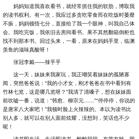
妈妈知道我喜欢看书，就经常抓住我的软肋，博取我
的读书权利。有一次，我应过多贪吃零食而在吃饭时萎靡
不振，妈妈顿悟七分，直接给了我一个眼神，叫我自己体
会。我吃完饭，我依旧去房间看书。果不其然翻箱倒柜也
找不到那本书。回过头来，一看，原来在妈妈手里，临渊
羡鱼的滋味真酸呀！
张冠李戴——辣乎乎
这一天，妹妹来我家玩，我正嘲笑着妹妹的孤陋寡
闻，突然爸爸说：“我的小才女，刚才爸爸在书中看到有
竹林七览，这是哪几览呀？”我清了清嗓子，想在妹妹面
前吹嘘一番，说道：“韩愈、柳宗元……”“停停停，你说的
是唐宋八大家吧！”我顿时脸上火辣辣的。本以为读书比
别人多，就可以在别人面前炫耀，没想到，笑话也不少
呢！