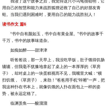
我读了这个故事之后，我觉得这只小乌龟很聪明，它
用自己的智慧和能力来战胜狐狸还救了自己的好朋友青
蛙。当我们遇到困难时，要用自己的能力战胜别人！
读书作文 篇6
“书中自有颜如玉，书中自有黄金屋。”书中的故事千
千万，书中的故事味道杂。
如痴如醉——甜津津
听爸爸说，那一天早上，我没吃早饭，肚子饿得饥肠
辘辘，但我毫不犹豫地拿起了桌上的一本厚厚的《草房
子》，却对桌上的一块蛋糕视而不见，我嘴里大喊：“横
扫饥饿，《草房子》，来劲！”爸爸用手机“咔嚓”一声，把
我这种扑在书本上，就像饥饿的人扑在面包上一样的姿
势，被永远定格了。
临渊羡鱼——酸溜溜