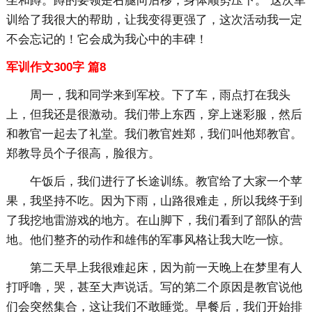
坐和蹲。蹲的要领是右腿向后移，身体顺势压下。 这次军
训给了我很大的帮助，让我变得更强了，这次活动我一定
不会忘记的！它会成为我心中的丰碑！
军训作文300字 篇8
周一，我和同学来到军校。下了车，雨点打在我头
上，但我还是很激动。我们带上东西，穿上迷彩服，然后
和教官一起去了礼堂。我们教官姓郑，我们叫他郑教官。
郑教导员个子很高，脸很方。
午饭后，我们进行了长途训练。教官给了大家一个苹
果，我坚持不吃。因为下雨，山路很难走，所以我终于到
了我挖地雷游戏的地方。在山脚下，我们看到了部队的营
地。他们整齐的动作和雄伟的军事风格让我大吃一惊。
第二天早上我很难起床，因为前一天晚上在梦里有人
打呼噜，哭，甚至大声说话。写的第二个原因是教官说他
们会突然集合，这让我们不敢睡觉。早餐后，我们开始排