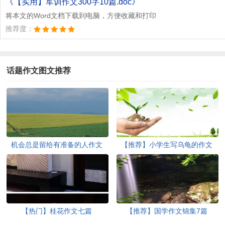
《【实用】军训作文300字10篇.doc》
将本文的Word文档下载到电脑，方便收藏和打印
推荐度：
话题作文图文推荐
机会总是留给有准备的人作文
【推荐】小学生写乌龟的作文
（通用7篇）
400字汇编9篇
【热门】桂花作文七篇
【推荐】国学作文锦集7篇