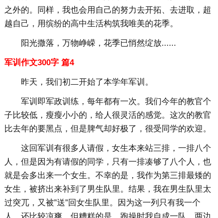
之外的。同样，我也会用自己的努力去开拓、去进取，超
越自己，用缤纷的高中生活构筑我唯美的花季。
阳光撒落，万物峥嵘，花季已悄然绽放......
军训作文300字 篇4
昨天，我们初二开始了本学年军训。
军训即军政训练，每年都有一次。我们今年的教官个
子比较低，瘦瘦小小的，给人很灵活的感觉。这次的教官
比去年的要黑点，但是脾气却好极了，很受同学的欢迎。
这回军训有很多人请假，女生本来站三排，一排八个
人，但是因为有请假的同学，只有一排凑够了八个人，也
就是会多出来一个女生。不幸的是，我作为第三排最矮的
女生，被挤出来补到了男生队里。结果，我在男生队里太
过突兀，又被”送”回女生队里。因为这一列只有我一个
人，还比较凉爽。但糟糕的是，跑操时我自成一队，两边