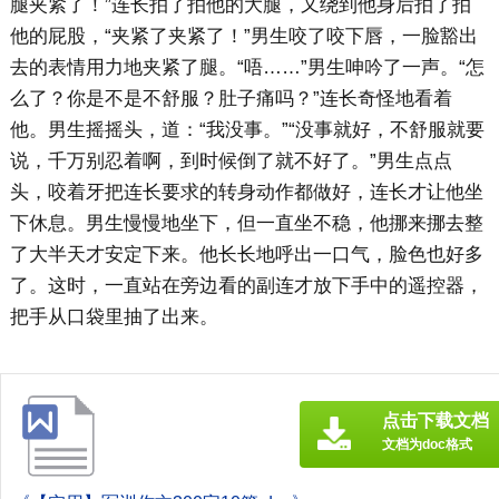
腿夹紧了！”连长拍了拍他的大腿，又绕到他身后拍了拍
他的屁股，“夹紧了夹紧了！”男生咬了咬下唇，一脸豁出
去的表情用力地夹紧了腿。“唔……”男生呻吟了一声。“怎
么了？你是不是不舒服？肚子痛吗？”连长奇怪地看着
他。男生摇摇头，道：“我没事。”“没事就好，不舒服就要
说，千万别忍着啊，到时候倒了就不好了。”男生点点
头，咬着牙把连长要求的转身动作都做好，连长才让他坐
下休息。男生慢慢地坐下，但一直坐不稳，他挪来挪去整
了大半天才安定下来。他长长地呼出一口气，脸色也好多
了。这时，一直站在旁边看的副连才放下手中的遥控器，
把手从口袋里抽了出来。
点击下载文档
文档为doc格式