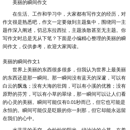
美丽的瞬间作文
在生活、工作和学习中，大家都有写作文的经历，对
作文很是熟悉吧，作文一定要做到主题集中，围绕同一主
题作深入阐述，切忌东拉西扯，主题涣散甚至无主题。你
写作文时总是无从下笔？下面是小编精心整理的美丽的瞬
间作文，仅供参考，欢迎大家阅读。
美丽的瞬间作文1
世界上美丽的东西很多很多，但我认为世界上最美丽
的东西还是那一瞬间。那一瞬间没有蓝天的深邃，可以有
白云的飘逸；没有大海的壮阔，可以有小溪的优雅；没有
原野的芬芳，可以有小草的翠绿，那一瞬间可以让人们看
的心灵的美丽。瞬间可能仅有0.01秒而已，但它也可能是
永恒的。瞬间可能仅是眨眼的你一刹那，但它却能永远留
在我们的心中。