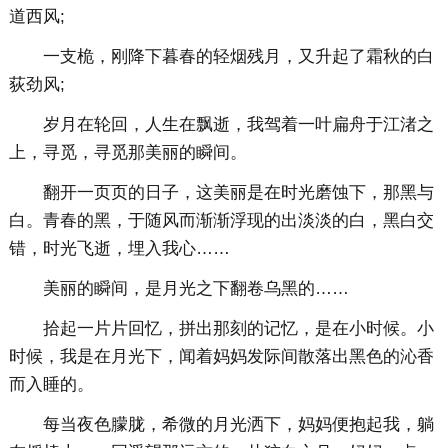
道西风;
一支桅，刚降下暮春的轻烟残月，又升起了霜秋的白
荻劲风;
岁月在轮回，人生在飘逝，我驾着一叶扁舟于江渚之
上，寻觅，寻觅那美丽的瞬间。
翻开一页页的日子，这美丽是在时光磨蚀下，那黑与
白。青春的黑，于随风而渐渐浮现的出淡淡的白，黑白交
错，时光飞逝，埋入我心……
美丽的瞬间，是月光之下翻卷乌黑的……
拾起一片片回忆，拼出那刻的记忆，是在小时候。小
时候，我是在月光下，闻着妈妈发际间散落出黑色的沁香
而入睡的。
每当夜色朦胧，希微的月光洒下，妈妈便抱起我，躺