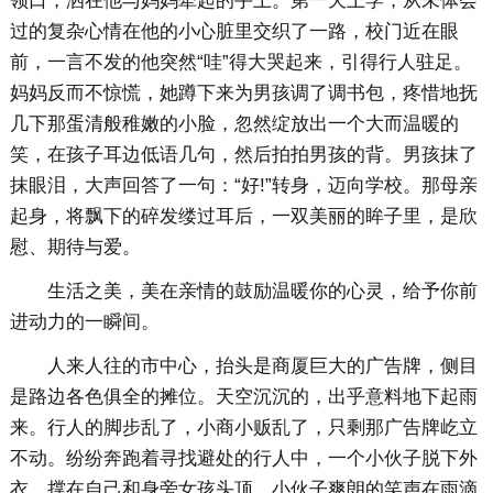
领口，洒在他与妈妈牵起的手上。第一天上学，从未体会
过的复杂心情在他的小心脏里交织了一路，校门近在眼
前，一言不发的他突然“哇”得大哭起来，引得行人驻足。
妈妈反而不惊慌，她蹲下来为男孩调了调书包，疼惜地抚
几下那蛋清般稚嫩的小脸，忽然绽放出一个大而温暖的
笑，在孩子耳边低语几句，然后拍拍男孩的背。男孩抹了
抹眼泪，大声回答了一句：“好!”转身，迈向学校。那母亲
起身，将飘下的碎发缕过耳后，一双美丽的眸子里，是欣
慰、期待与爱。
生活之美，美在亲情的鼓励温暖你的心灵，给予你前
进动力的一瞬间。
人来人往的市中心，抬头是商厦巨大的广告牌，侧目
是路边各色俱全的摊位。天空沉沉的，出乎意料地下起雨
来。行人的脚步乱了，小商小贩乱了，只剩那广告牌屹立
不动。纷纷奔跑着寻找避处的行人中，一个小伙子脱下外
衣，撑在自己和身旁女孩头顶，小伙子爽朗的笑声在雨滴