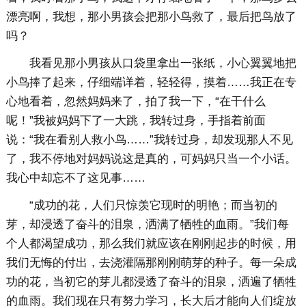
漂亮啊，我想，那小男孩会把那小鸟救了，最后把鸟放了
吗？
我看见那小男孩从口袋里拿出一张纸，小心翼翼地把
小鸟捧了起来，仔细端详着，轻轻得，摸着……我正在专
心地看着，忽然妈妈来了，拍了我一下，“在干什么
呢！”我被妈妈下了一大跳，我转过身，手指着前面
说：“我在看别人救小鸟……”我转过身，却发现那人不见
了，我不停地对妈妈说这是真的，可妈妈只当一个小话。
我心中却忘不了这见事……
“成功的花，人们只惊羡它现时的明艳；而当初的
芽，却浸透了奋斗的泪泉，洒满了牺牲的血雨。”我们每
个人都渴望成功，那么我们就应该在刚刚起步的时候，用
我们无悔的付出，去浇灌隔那刚刚萌芽的种子。每一朵成
功的花，当初它的芽儿都浸透了奋斗的泪泉，洒遍了牺牲
的血雨。我们现在只有努力学习，长大后才能向人们绽放