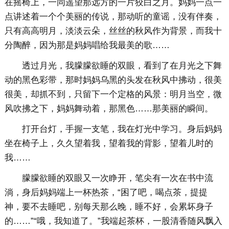
在摇椅上，一同遥望那远方的一片狡白之月。妈妈一点一
点讲述着一个个美丽的传说，那动听的童谣，没有伴奏，
只有高高明月，淡淡云朵，丝丝的秋风作为背景，而我十
分陶醉，因为那是妈妈唱给我最美的歌……
透过月光，我朦朦欲睡的双眼，看到了在月光之下舞
动的黑色彩带，那时妈妈乌黑的头发在秋风中拂动，很美
很美，却抓不到，只留下一个定格的风景：明月当空，微
风吹拂之下，妈妈舞动着，那黑色……那美丽的瞬间。
打开台灯，手握一支笔，我在灯光中学习。身后妈妈
坐在椅子上，久久望着我，望着我的背影，望着儿时的
我……
朦朦欲睡的双眼又一次睁开，笔尖有一次在书中流
淌，身后妈妈端上一杯热茶，“困了吧，喝点茶，提提
神，要不去睡吧，别每天那么晚，睡不好，会累坏身子
的……”“哦，我知道了。”我端起茶杯，一股清香随风飘入