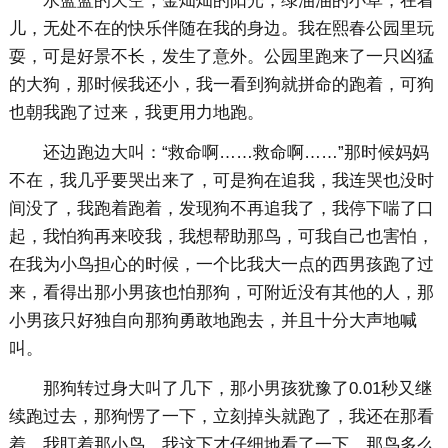
水蓝蓝的天空，金灿灿的阳光，绿油油的小草，在着
儿，无处不在的快乐伴随在我的身边。我在熙春公园里玩
耍，可是好景不长，发生了意外。公园里跑来了一只凶猛
的大狗，那时候我还小，我一看到狗就拼命的跑着，可狗
也朝我跑了过来，我更用力地跑。
还边跑边大叫：“救命啊……救命啊……”那时候妈妈
不在，我几乎要哭出来了，可是狗在追我，我连哭也没时
间没了，我跑着跑着，发现狗不再追我了，我停下喘了口
起，我怕狗再来咬我，我想帮助那鸟，可我自己也害怕，
在我为小鸟担心的时候，一个比我大一点的西男孩跑了过
来，看得出那小男孩也怕那狗，可附近没有其他的人，那
小男孩只好独自向那狗勇敢地跑去，并且十分大声地喊
叫。
那狗转过身大叫了几下，那小男孩犹豫了0.01秒又继
续跑过去，那狗愣了一下，立刻掉头就跑了，我还在那看
着，我盯着那小鸟，我这下才仔细地看了一下，那鸟多么