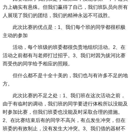
力上确实有悬殊。但我们赢得了自己，我们班队员向所有
人展现了我们的团结，我们的精神永远不可战胜。
此次比赛的优点是：1、我们每个班的同学都很积极
主动的参加
活动，每个班级的班委都很负责地组织活动。2、在
活动之前都有与老师打过招乎。3、我们对因为拔河比赛
而受伤的同学给予相应的照顾。
但什么都不是十全十美的，我们也与有许多不足的地
方。
此次比赛的不足之处：1、我们班在这次活动之前，
由于有临时的调动，我们班的同学要进行体检所以没能及
时参加比赛，但我们班委也没能及时采取合理的措施。
2、在比赛结束后有的同学不高兴，有点发生冲突，但在
班委的有效制止，没有发生大冲突。3、我们借的器材不