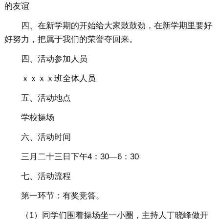
的友谊
四、在新学期的开始给大家鼓鼓劲，在新学期里要好
好努力，把属于我们的荣誉夺回来。
四、活动参加人员
ｘｘｘｘ班全体人员
五、活动地点
学校操场
六、活动时间
三月二十三日下午4：30—6：30
七、活动流程
第一环节：有奖竞答。
（1）同学们围着操场坐一小圈，主持人丁晓峰做开