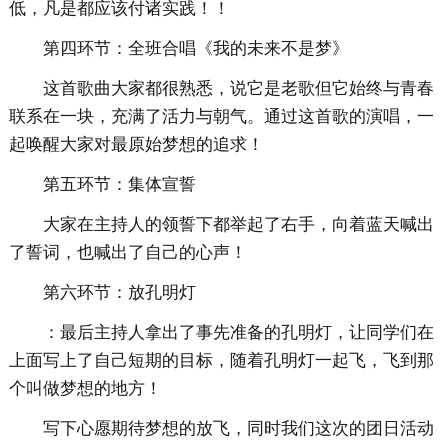
低，凡是都应该付诸实践！！
第四环节：全班合唱《我的未来不是梦》
这首歌曲大家都很熟悉，说它是老歌但它始终与青春
联系在一块，充满了活力与朝气。通过这首歌的演唱，一
起唤醒大家对最原始梦想的追求！
第五环节：集体宣誓
大家在主持人的领誓下都举起了右手，向着蓝天喊出
了誓词，也喊出了自己的心声！
第六环节：放孔明灯
：最后主持人拿出了事先准备的孔明灯，让同学们在
上面写上了自己短期的目标，随着孔明灯一起飞，飞到那
个叫做梦想的地方！
写下心愿期待梦想的放飞，同时我们这次的团日活动