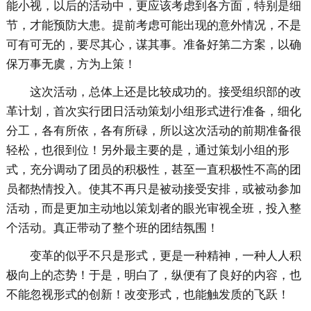
能小视，以后的活动中，更应该考虑到各方面，特别是细
节，才能预防大患。提前考虑可能出现的意外情况，不是
可有可无的，要尽其心，谋其事。准备好第二方案，以确
保万事无虞，方为上策！
这次活动，总体上还是比较成功的。接受组织部的改
革计划，首次实行团日活动策划小组形式进行准备，细化
分工，各有所依，各有所碌，所以这次活动的前期准备很
轻松，也很到位！另外最主要的是，通过策划小组的形
式，充分调动了团员的积极性，甚至一直积极性不高的团
员都热情投入。使其不再只是被动接受安排，或被动参加
活动，而是更加主动地以策划者的眼光审视全班，投入整
个活动。真正带动了整个班的团结氛围！
变革的似乎不只是形式，更是一种精神，一种人人积
极向上的态势！于是，明白了，纵便有了良好的内容，也
不能忽视形式的创新！改变形式，也能触发质的飞跃！