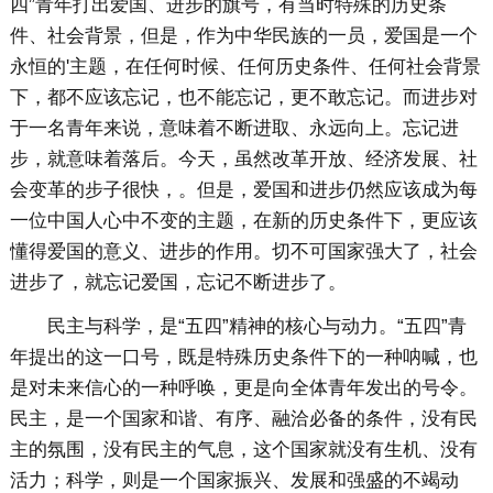
四”青年打出爱国、进步的旗号，有当时特殊的历史条
件、社会背景，但是，作为中华民族的一员，爱国是一个
永恒的'主题，在任何时候、任何历史条件、任何社会背景
下，都不应该忘记，也不能忘记，更不敢忘记。而进步对
于一名青年来说，意味着不断进取、永远向上。忘记进
步，就意味着落后。今天，虽然改革开放、经济发展、社
会变革的步子很快，。但是，爱国和进步仍然应该成为每
一位中国人心中不变的主题，在新的历史条件下，更应该
懂得爱国的意义、进步的作用。切不可国家强大了，社会
进步了，就忘记爱国，忘记不断进步了。
民主与科学，是“五四”精神的核心与动力。“五四”青
年提出的这一口号，既是特殊历史条件下的一种呐喊，也
是对未来信心的一种呼唤，更是向全体青年发出的号令。
民主，是一个国家和谐、有序、融洽必备的条件，没有民
主的氛围，没有民主的气息，这个国家就没有生机、没有
活力；科学，则是一个国家振兴、发展和强盛的不竭动