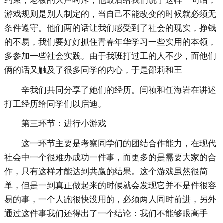
约束，老板的大声呵斥，他最后给我们说了这样一句话，
游戏规则是别人制定的，当自己不能改变的时候就必须无
条件遵守。他们两的话让我们感受到了社会的现实，挣钱
的不易，我们要好好抓住青春年华学习一些实用的本领，
多参加一些社会实践。由于我班打过工的人不少，而他们
俩的话又触及了很多同学的内心，于是邵莉和王
辛我们共同分享了她们的经历。闫祯和任海岩在讲述
打工经历给同学们以启迪。
第三环节：进行小游戏
这一环节主要是考察同学们的团结合作能力，在现代
社会中一个很难办成功一件事，而更多的是需要大家的合
作，只有这样才能达到共赢的结果。这个游戏虽然很简
单，但是一到真正做起来的时候就会发现它并不是件很容
易的事，一个人跑很快没用的，必须两人同时前进，另外
通过这件事我们还得出了一个结论：我们不能够眼高手