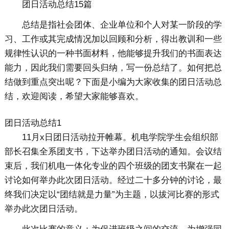
团日活动总结15篇
总结是指社会团体、企业单位和个人对某一阶段的学
习、工作或其完成情况加以回顾和分析，得出教训和一些
规律性认识的一种书面材料，他能够提升我们的书面表达
能力，因此我们需要回头归纳，写一份总结了。如何把总
结做到重点突出呢？下面是小编为大家收集的团日活动总
结，欢迎阅读，希望大家能够喜欢。
团日活动总结1
11月x日团日活动拉开帷幕。机电学院学生会组织部
部长召集全系团支书，下达举办团日活动的通知。会议结
束后，我们机电一体化专业的四个班级的团支书聚在一起
讨论如何举办此次团日活动。经过二十多分钟的讨论，最
终我们决定以“团结就是力量”为主题，以拔河比赛的形式
举办此次团日活动。