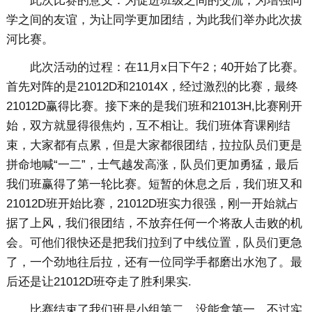
此次比赛的意义：为促进班级之间的交流，为增强同
学之间的友谊，为让同学更加团结，为此我们举办此次拔
河比赛。
此次活动的过程：在11月x日下午2；40开始了比赛。
首先对阵的是21012D和21014X，经过激烈的比赛，最终
21012D赢得比赛。接下来的是我们班和21013H,比赛刚开
始，双方就显得很焦灼，互不相让。我们班体育课刚结
束，大家都有点累，但是大家都很团结，拉拉队员们更是
拼命地喊“一二”，士气越发高涨，队员们更加勇猛，最后
我们班赢得了第一轮比赛。短暂的休息之后，我们班又和
21012D班开始比赛，21012D班实力很强，刚一开始就占
据了上风，我们很团结，不放弃任何一个将敌人击败的机
会。可他们很快还是把我们拉到了中线位置，队员们更急
了，一个劲地往后拉，还有一位同学手都磨出水泡了。最
后还是让21012D班夺走了胜利果实.
比赛结束了我们班是小组第二，没能拿第一，不过实