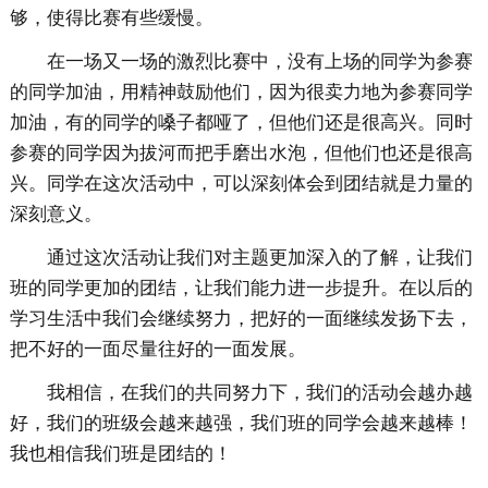
够，使得比赛有些缓慢。
在一场又一场的激烈比赛中，没有上场的同学为参赛
的同学加油，用精神鼓励他们，因为很卖力地为参赛同学
加油，有的同学的嗓子都哑了，但他们还是很高兴。同时
参赛的同学因为拔河而把手磨出水泡，但他们也还是很高
兴。同学在这次活动中，可以深刻体会到团结就是力量的
深刻意义。
通过这次活动让我们对主题更加深入的了解，让我们
班的同学更加的团结，让我们能力进一步提升。在以后的
学习生活中我们会继续努力，把好的一面继续发扬下去，
把不好的一面尽量往好的一面发展。
我相信，在我们的共同努力下，我们的活动会越办越
好，我们的班级会越来越强，我们班的同学会越来越棒！
我也相信我们班是团结的！