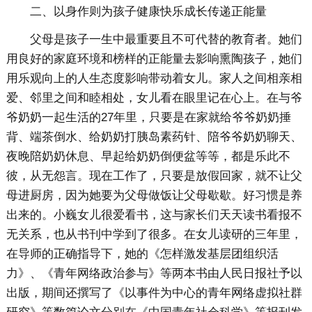
二、以身作则为孩子健康快乐成长传递正能量
父母是孩子一生中最重要且不可代替的教育者。她们
用良好的家庭环境和榜样的正能量去影响熏陶孩子，她们
用乐观向上的人生态度影响带动着女儿。家人之间相亲相
爱、邻里之间和睦相处，女儿看在眼里记在心上。在与爷
爷奶奶一起生活的27年里，只要是在家就给爷爷奶奶捶
背、端茶倒水、给奶奶打胰岛素药针、陪爷爷奶奶聊天、
夜晚陪奶奶休息、早起给奶奶倒便盆等等，都是乐此不
彼，从无怨言。现在工作了，只要是放假回家，就不让父
母进厨房，因为她要为父母做饭让父母歇歇。好习惯是养
出来的。小巍女儿很爱看书，这与家长们天天读书看报不
无关系，也从书刊中学到了很多。在女儿读研的三年里，
在导师的正确指导下，她的《怎样激发基层团组织活
力》、《青年网络政治参与》等两本书由人民日报社予以
出版，期间还撰写了《以事件为中心的青年网络虚拟社群