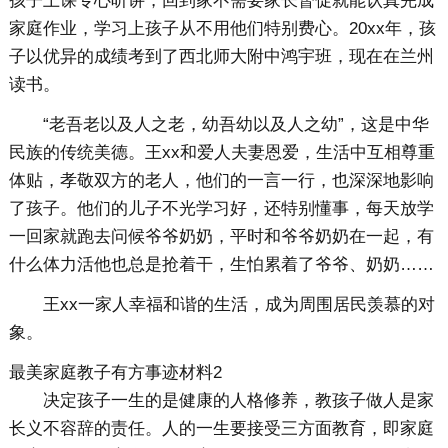
孩子上课专心听讲，回到家不需要家长督促就能认真完成
家庭作业，学习上孩子从不用他们特别费心。20xx年，孩
子以优异的成绩考到了西北师大附中鸿宇班，现在在兰州
读书。
“老吾老以及人之老，幼吾幼以及人之幼”，这是中华
民族的传统美德。王xx和爱人夫妻恩爱，生活中互相尊重
体贴，孝敬双方的老人，他们的一言一行，也深深地影响
了孩子。他们的儿子不光学习好，还特别懂事，每天放学
一回家就跑去问候爷爷奶奶，平时和爷爷奶奶在一起，有
什么体力活他也总是抢着干，生怕累着了爷爷、奶奶……
王xx一家人幸福和谐的生活，成为周围居民羡慕的对
象。
最美家庭教子有方事迹材料2
决定孩子一生的是健康的人格修养，教孩子做人是家
长义不容辞的责任。人的一生要接受三方面教育，即家庭