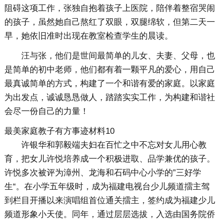
阻碍这项工作，张独自抱着孩子上医院，陪伴着整宿哭闹
的孩子，虽然她自己熬红了双眼，双腿绵软，但第二天一
早，她依旧准时出现在教室检查学生的晨读。
汪与张，他们是世间最简单的儿女、夫妻、父母，也
是简单的初中老师，他们都有着一颗平凡的爱心，用自己
最真诚简单的方式，构建了一个和谐有爱的家庭。以家庭
为出发点，诚诚恳恳做人，踏踏实实工作，为构建和谐社
会尽一份自己的力量！
最美家庭教子有方事迹材料10
许银华和郭毅端夫妇在百忙之中不忘对女儿用心教
育，把女儿许悦培养成一个积极进取、品学兼优的孩子。
许悦多次被评为漳州、龙海和石码中心小学的”三好学
生“。在小学五年级时，成为福建电视台少儿频道擂主驾
到栏目开播以来演唱组首位通关擂主，签约成为福建少儿
频道形象小天使。同年，通过层层选拔，入选由国务院侨