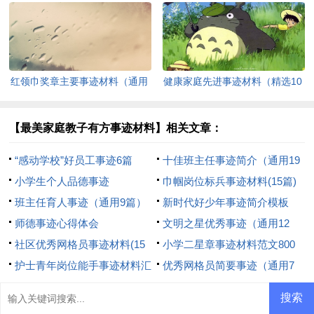
选13篇）
红领巾奖章主要事迹材料（通用
健康家庭先进事迹材料（精选10
15篇）
篇）
【最美家庭教子有方事迹材料】相关文章：
“感动学校”好员工事迹6篇
十佳班主任事迹简介（通用19
小学生个人品德事迹
篇）
巾帼岗位标兵事迹材料(15篇)
班主任育人事迹（通用9篇）
新时代好少年事迹简介模板
师德事迹心得体会
（精选9篇）
文明之星优秀事迹（通用12
社区优秀网格员事迹材料(15
篇）
小学二星章事迹材料范文800
篇)
护士青年岗位能手事迹材料汇
字（精选6篇）
优秀网格员简要事迹（通用7
编15篇
篇）