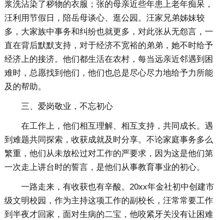
浆洗沾染了秽物的衣服；张的母亲近些年患上老年痴呆，
汪利用节假日，陪岳母谈心、逛公园。汪家兄弟姊妹较
多，大家族中事务和纠纷也就更多，对此张从无怨言，一
直在背后默默支持，对于经济不宽裕的弟弟，她不时给予
经济上的接济。他们都生活在农村，每当远亲近邻遇到困
难时，总愿找到他们，他们也总是尽心尽力地给予力所能
及的帮助。
三、爱岗敬业，不忘初心
在工作上，他们相互理解、相互支持，共同成长。遇
到难题共同探索，收获成就及时分享。不论家庭事务多么
繁重，他们从未放松过对工作的严要求，因为这是他们第
一次走上讲台时的誓言，是他们从事教育事业的初心。
一路走来，有收获也有辛酸。20xx年金社初中创建市
级文明校园，作为主持这项工作的副校长，汪常常要工作
到半夜才回家，面对生病的二宝，他咬紧牙关没有让困难