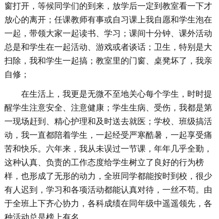
窗打开，等候同学们的到来，放学后一定到教室看一下才
放心的离开；任课教师有事或自习课上我自愿和学生泡在
一起，带领大家一起读书、学习；课间十分钟、课外活动
总是和学生在一起活动、游戏或者谈话；卫生，特别是大
扫除，我和学生一起搞；教室里的门窗、桌凳坏了，我亲
自修；
在生活上，我更是无微不至地关心每个学生，时时提
醒学生注意安全、注意健康；学生生病、受伤，我都是第
一现场赶到、精心护理和及时送去就医；学校、班级搞活
动，我一直都陪着学生，一起经受严寒酷暑，一起享受痛
苦和快乐。六年来，我从未误过一节课，年年几乎全勤，
这种认真、负责的工作态度给学生树立了良好的行为榜
样，也形成了无形的动力，全班同学都能按时到校，很少
有人迟到，学习和各项活动都能认真对待，一丝不苟。由
于全班上下齐心协力，各科成绩在同年级中遥遥领先，各
种活动总是榜上有名。