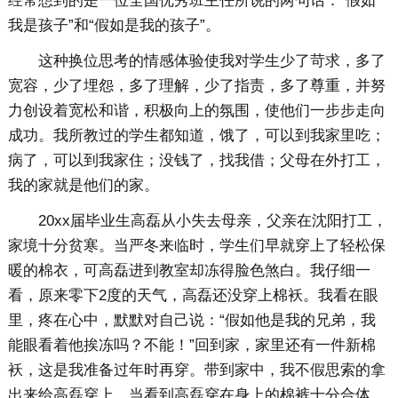
经常想到的是一位全国优秀班主任所说的两句话：“假如
我是孩子”和“假如是我的孩子”。
这种换位思考的情感体验使我对学生少了苛求，多了
宽容，少了埋怨，多了理解，少了指责，多了尊重，并努
力创设着宽松和谐，积极向上的氛围，使他们一步步走向
成功。我所教过的学生都知道，饿了，可以到我家里吃；
病了，可以到我家住；没钱了，找我借；父母在外打工，
我的家就是他们的家。
20xx届毕业生高磊从小失去母亲，父亲在沈阳打工，
家境十分贫寒。当严冬来临时，学生们早就穿上了轻松保
暖的棉衣，可高磊进到教室却冻得脸色煞白。我仔细一
看，原来零下2度的天气，高磊还没穿上棉袄。我看在眼
里，疼在心中，默默对自己说：“假如他是我的兄弟，我
能眼看着他挨冻吗？不能！”回到家，家里还有一件新棉
袄，这是我准备过年时再穿。带到家中，我不假思索的拿
出来给高磊穿上，当看到高磊穿在身上的棉裤十分合体