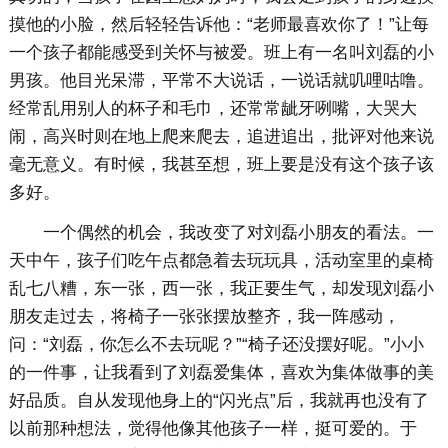
摸他的小脸，然后轻轻告诉他：“老师最喜欢你了！”让每
一个孩子都能感受到关怀与被爱。班上有一名叫刘磊的小
男孩。他目光呆滞，平常不大说话，一说话就叽哩咕噜。
经常乱用别人的杯子和毛巾，还常常龇牙咧嘴，大哭大
闹，高兴时则在地上爬来爬去，追进追出，批评对他来说
毫无意义。有时候，我甚至想，班上要是没有这个孩子该
多好。
一个偶然的机会，我改变了对刘磊小朋友的看法。一
天中午，孩子们吃午点都急着去玩玩具，活动室里的桌椅
乱七八糟，东一张，西一张，我正要生气，却发现刘磊小
朋友走过去，将椅子一张张摆放整齐，我一阵感动，
问：“刘磊，你怎么不去玩呢？”“椅子还没摆好呢。”小小
的一件事，让我看到了刘磊爱集体，喜欢为集体做事的美
好品质。自从发现他身上的“闪光点”后，我就再也没有了
以前那种想法，觉得他像其他孩子一样，挺可爱的。于