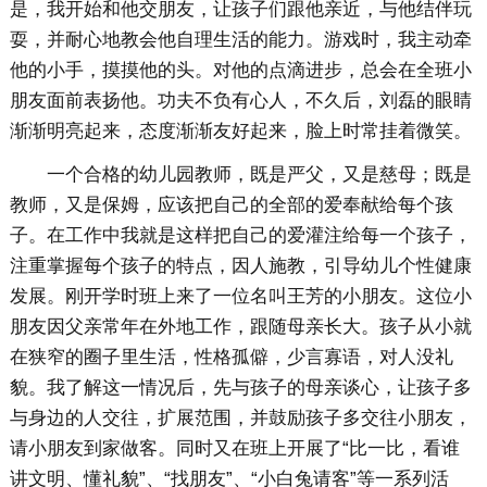
是，我开始和他交朋友，让孩子们跟他亲近，与他结伴玩
耍，并耐心地教会他自理生活的能力。游戏时，我主动牵
他的小手，摸摸他的头。对他的点滴进步，总会在全班小
朋友面前表扬他。功夫不负有心人，不久后，刘磊的眼睛
渐渐明亮起来，态度渐渐友好起来，脸上时常挂着微笑。
一个合格的幼儿园教师，既是严父，又是慈母；既是
教师，又是保姆，应该把自己的全部的爱奉献给每个孩
子。在工作中我就是这样把自己的爱灌注给每一个孩子，
注重掌握每个孩子的特点，因人施教，引导幼儿个性健康
发展。刚开学时班上来了一位名叫王芳的小朋友。这位小
朋友因父亲常年在外地工作，跟随母亲长大。孩子从小就
在狭窄的圈子里生活，性格孤僻，少言寡语，对人没礼
貌。我了解这一情况后，先与孩子的母亲谈心，让孩子多
与身边的人交往，扩展范围，并鼓励孩子多交往小朋友，
请小朋友到家做客。同时又在班上开展了“比一比，看谁
讲文明、懂礼貌”、“找朋友”、“小白兔请客”等一系列活