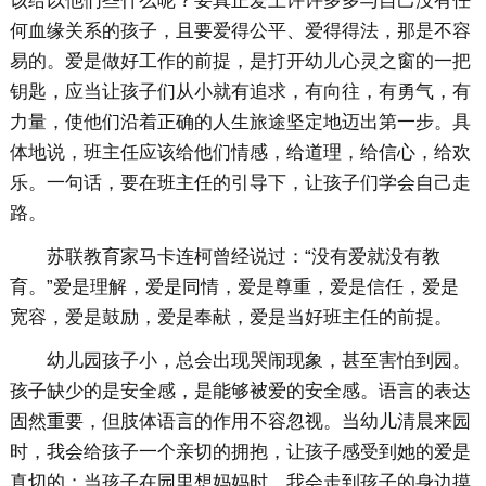
该给以他们些什么呢？要真正爱上许许多多与自己没有任
何血缘关系的孩子，且要爱得公平、爱得得法，那是不容
易的。爱是做好工作的前提，是打开幼儿心灵之窗的一把
钥匙，应当让孩子们从小就有追求，有向往，有勇气，有
力量，使他们沿着正确的人生旅途坚定地迈出第一步。具
体地说，班主任应该给他们情感，给道理，给信心，给欢
乐。一句话，要在班主任的引导下，让孩子们学会自己走
路。
苏联教育家马卡连柯曾经说过：“没有爱就没有教
育。”爱是理解，爱是同情，爱是尊重，爱是信任，爱是
宽容，爱是鼓励，爱是奉献，爱是当好班主任的前提。
幼儿园孩子小，总会出现哭闹现象，甚至害怕到园。
孩子缺少的是安全感，是能够被爱的安全感。语言的表达
固然重要，但肢体语言的作用不容忽视。当幼儿清晨来园
时，我会给孩子一个亲切的拥抱，让孩子感受到她的爱是
真切的；当孩子在园里想妈妈时，我会走到孩子的身边摸