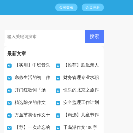
会员登录
会员注册
最新文章
【实用】中班音乐
【推荐】胜似亲人
寒假生活的初二作
财务管理专业求职
教案范文10篇
作文300字四篇
开门红歌词「汤
快乐的北京之旅作
文
信集锦十篇
精选除夕的作文
安全监理工作计划
灿」
文3篇
万圣节英语作文十
【精选】儿童节作
300字锦集五篇
【荐】一次难忘的
千岛湖作文400字
篇
文400字四篇