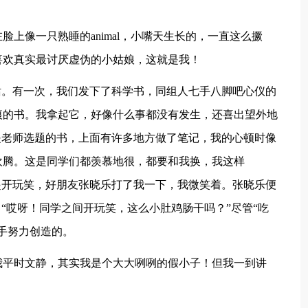
上像一只熟睡的animal，小嘴天生长的，一直这么撅
喜欢真实最讨厌虚伪的小姑娘，这就是我！
话。有一次，我们发下了科学书，同组人七手八脚吧心仪的
痕的书。我拿起它，好像什么事都没有发生，还喜出望外地
是老师选题的书，上面有许多地方做了笔记，我的心顿时像
欢腾。这是同学们都羡慕地很，都要和我换，我这样
起开玩笑，好朋友张晓乐打了我一下，我微笑着。张晓乐便
“哎呀！同学之间开玩笑，这么小肚鸡肠干吗？”尽管“吃
手努力创造的。
我平时文静，其实我是个大大咧咧的假小子！但我一到讲