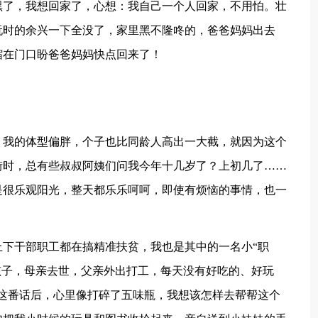
黑了，我想回家了，心想：我自己一个人回家，不用怕。壮
玩时的余兴一下全没了，家里黑不隆咚的，爸爸妈妈出去
缩在门口盼爸爸妈妈快点回来了！
。我的体型偏胖，个子也比同龄人高出一大截，就因为这个
街时，总有些叔叔阿姨们问我今年十几岁了？上初几了……
是很乐观阳光，整天都乐乐呵呵，即使有烦恼的事情，也一
下干部职工都在搞精准扶贫，我也是其中的一名小“职
孩子，母亲去世，父亲外出打工，每天没有好吃的、好玩
这番话后，心里像打碎了五味瓶，我想该怎样去帮帮这个