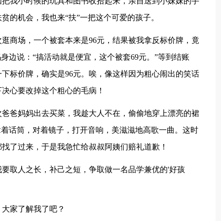
如把我小时候的玩具和图书收拾起来，亲自送到小妹妹的手
贫的机会，我也来“扶”一把这个可爱的孩子。
逛商场，一个被套本来是96元，结果被我拿反标价牌，竟
妈身边说：“搞活动就是便宜，这个被套69元。”等到结账
一下标价牌，确实是96元。唉，像这样因为粗心闹出的笑话
下决心要改掉这个粗心的毛病！
次爸爸妈妈出去买菜，我趁大人不在，偷偷地穿上漂亮的裙
拿着话筒，对着镜子，打开音响，美滋滋地高歌一曲。这时
都找了过来，于是我急忙给叔叔阿姨们赔礼道歉！
要取人之长，补己之短，争取做一名品学兼优的'好孩
，大家了解我了吧？