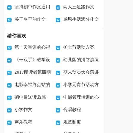
坚持初中作文通用
两人三足跑作文
旅游作文
（通用25篇）
关于冬至的作文
感恩生活满分作文
15篇
（精选64篇）
500字汇总7篇
猜你喜欢
第一天军训的心得
护士节活动方案
《一双手》教学设
幼儿园的消防演练
体会范文实用7篇
2017朗读者第四期
期末动员大会演讲
计
活动总结
电影幸福终点站的
小学元宵节活动方
观后感作文（3篇）
稿
初中目送读后感
中层管理培训的心
观后感范文(5篇)
案
小学作文
合唱教程
500字
得体会范文（精选7
声乐教程
规章制度
篇）