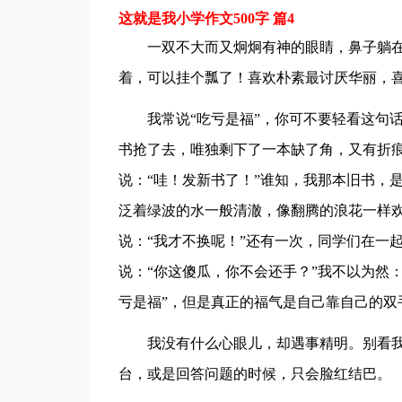
这就是我小学作文500字 篇4
一双不大而又炯炯有神的眼睛，鼻子躺在脸
着，可以挂个瓢了！喜欢朴素最讨厌华丽，
我常说“吃亏是福”，你可不要轻看这句
书抢了去，唯独剩下了一本缺了角，又有折
说：“哇！发新书了！”谁知，我那本旧书，
泛着绿波的水一般清澈，像翻腾的浪花一样
说：“我才不换呢！”还有一次，同学们在一
说：“你这傻瓜，你不会还手？”我不以为然：
亏是福”，但是真正的福气是自己靠自己的双
我没有什么心眼儿，却遇事精明。别看
台，或是回答问题的时候，只会脸红结巴。