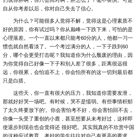
们说你胖啊，你只会回对啊，胖怎么了？毫不畏惧。可是
自从你考差以后，你对自己失去了信心。
为什么？可能很多人觉得不解，觉得这是心理素质不
好的原因，你有试过吗？你从巅峰一下跌下来，可怕的是
心理落差。一个一直以来都只能考60分的人，他都一习一
惯也就自然看淡了。一个考过满分的人，一下子跌到60
分，哪个会更受打击呢？我知道你为什么颓废的理由，因
为你觉得自己好像一下子和别人差了很多，距离很远很
远，你很累，会怕追不上，你会怕所有的这一切到最后都
只是白搭。
这些天，你一直有很大的压力，我知道你需要发泄，
那就好好哭一场吧。有时候，哭不是懦弱。有些事情积郁
了太久终要放下的'。你会害怕考不好，你会害怕回不去，
你像一头受了重创的小鹿，甚至想要从未考好过，这样即
使退步到现在也会觉得还 很好吧。其实我真的不欣赏中国
的这种应试教育，考好的学生往往对自己有更高的要求，