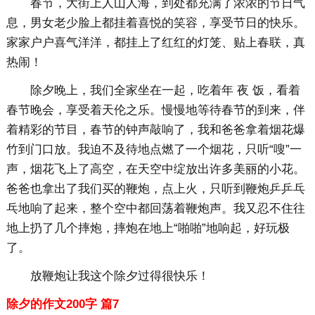
春节，大街上人山人海，到处都充满了浓浓的节日气
息，男女老少脸上都挂着喜悦的笑容，享受节日的快乐。
家家户户喜气洋洋，都挂上了红红的灯笼、贴上春联，真
热闹！
除夕晚上，我们全家坐在一起，吃着年 夜 饭，看着
春节晚会，享受着天伦之乐。慢慢地等待春节的到来，伴
着精彩的节目，春节的钟声敲响了，我和爸爸拿着烟花爆
竹到门口放。我迫不及待地点燃了一个烟花，只听“嗖”一
声，烟花飞上了高空，在天空中绽放出许多美丽的小花。
爸爸也拿出了我们买的鞭炮，点上火，只听到鞭炮乒乒乓
乓地响了起来，整个空中都回荡着鞭炮声。我又忍不住往
地上扔了几个摔炮，摔炮在地上“啪啪”地响起，好玩极
了。
放鞭炮让我这个除夕过得很快乐！
除夕的作文200字 篇7