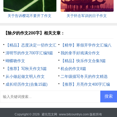
关于告诉樱花不要开了作文
关于怀念军训的日子作文
【除夕的作文200字】相关文章：
【精品】态度决定一切作文汇
【精华】寒假开学作文汇编八
编9篇
清明节的作文700字汇编9篇
篇
我的拿手好戏满分作文
蝴蝶吻作文
【精品】快乐作文合集9篇
【推荐】写秋天作文5篇
机会的作文8篇
从小做起做文明人作文
二年级描写冬天的作文精选
成长经历作文(合集15篇)
【推荐】月亮作文400字汇编
10篇
Copyright © 2026
避坑范文网
www.bitcountrys.com 版权所有