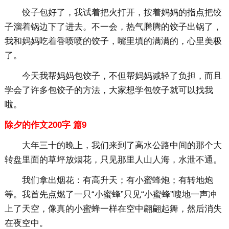
饺子包好了，我试着把火打开，按着妈妈的指点把饺
子溜着锅边下了进去。不一会，热气腾腾的饺子出锅了，
我和妈妈吃着香喷喷的饺子，嘴里填的满满的，心里美极
了。
今天我帮妈妈包饺子，不但帮妈妈减轻了负担，而且
学会了许多包饺子的方法，大家想学包饺子就可以找我
啦。
除夕的作文200字 篇9
大年三十的晚上，我们来到了高水公路中间的那个大
转盘里面的草坪放烟花，只见那里人山人海，水泄不通。
我们拿出烟花：有高升天；有小蜜蜂炮；有转地炮
等。我首先点燃了一只“小蜜蜂”只见“小蜜蜂”嗖地一声冲
上了天空，像真的小蜜蜂一样在空中翩翩起舞，然后消失
在夜空中。