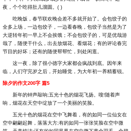
夜，个个吃得肚儿溜圆。( )
吃晚饭，春节联欢晚会差不多就开始了。会包饺子的
全多上场，一边包饺子，一边看春晚，包饺子当然是为了
大逆转年初一早上不会挨饿；不会包饺子的，可是优哉游
哉了，随便干什么，出去放烟花、看烟花；有的评论春完
节目的好坏；还有的随便帮帮忙，到处闲逛。
这一夜，除了很小德字大家都会疯战到底。因年来
临，人们守完岁之后，开始睡觉，为大年初一养精蓄锐。
除夕的作文200字 篇5
新年的钟声敲响;五光十色的烟花飞扬。嗖!随着声
响，烟花在天空中绽放了一个美丽的笑脸。
五光十色的烟花在空中飞舞着，有的如同一位仙女在
空中翩翩起舞，落落大方;有的如同一张张笑脸在空中微