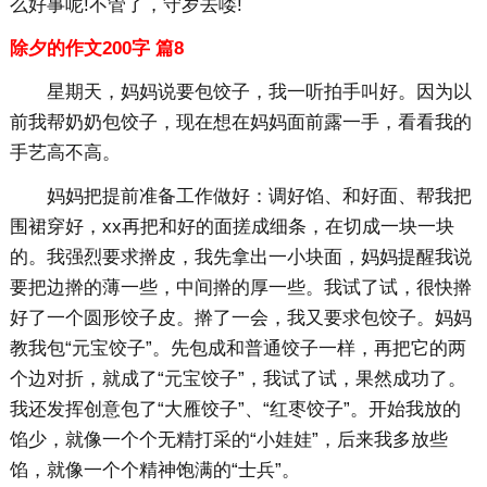
么好事呢!不管了，守岁去喽!
除夕的作文200字 篇8
星期天，妈妈说要包饺子，我一听拍手叫好。因为以
前我帮奶奶包饺子，现在想在妈妈面前露一手，看看我的
手艺高不高。
妈妈把提前准备工作做好：调好馅、和好面、帮我把
围裙穿好，xx再把和好的面搓成细条，在切成一块一块
的。我强烈要求擀皮，我先拿出一小块面，妈妈提醒我说
要把边擀的薄一些，中间擀的厚一些。我试了试，很快擀
好了一个圆形饺子皮。擀了一会，我又要求包饺子。妈妈
教我包“元宝饺子”。先包成和普通饺子一样，再把它的两
个边对折，就成了“元宝饺子”，我试了试，果然成功了。
我还发挥创意包了“大雁饺子”、“红枣饺子”。开始我放的
馅少，就像一个个无精打采的“小娃娃”，后来我多放些
馅，就像一个个精神饱满的“士兵”。