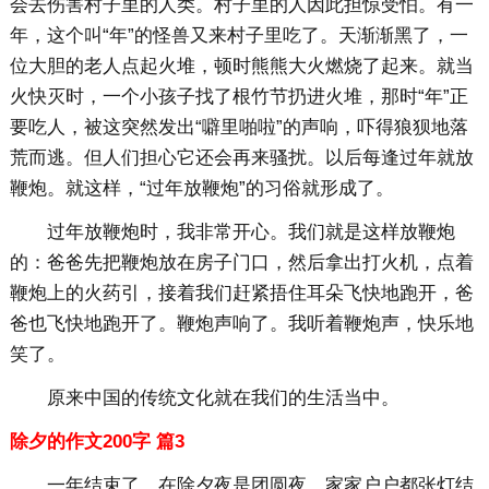
会去伤害村子里的人类。村子里的人因此担惊受怕。有一
年，这个叫“年”的怪兽又来村子里吃了。天渐渐黑了，一
位大胆的老人点起火堆，顿时熊熊大火燃烧了起来。就当
火快灭时，一个小孩子找了根竹节扔进火堆，那时“年”正
要吃人，被这突然发出“噼里啪啦”的声响，吓得狼狈地落
荒而逃。但人们担心它还会再来骚扰。以后每逢过年就放
鞭炮。就这样，“过年放鞭炮”的习俗就形成了。
过年放鞭炮时，我非常开心。我们就是这样放鞭炮
的：爸爸先把鞭炮放在房子门口，然后拿出打火机，点着
鞭炮上的火药引，接着我们赶紧捂住耳朵飞快地跑开，爸
爸也飞快地跑开了。鞭炮声响了。我听着鞭炮声，快乐地
笑了。
原来中国的传统文化就在我们的生活当中。
除夕的作文200字 篇3
一年结束了，在除夕夜是团圆夜，家家户户都张灯结