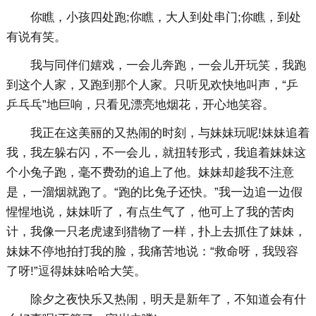
你瞧，小孩四处跑;你瞧，大人到处串门;你瞧，到处
有说有笑。
我与同伴们嬉戏，一会儿奔跑，一会儿开玩笑，我跑
到这个人家，又跑到那个人家。只听见欢快地叫声，“乒
乒乓乓”地巨响，只看见漂亮地烟花，开心地笑容。
我正在这美丽的又热闹的时刻，与妹妹玩呢!妹妹追着
我，我左躲右闪，不一会儿，就扭转形式，我追着妹妹这
个小兔子跑，毫不费劲的追上了他。妹妹却趁我不注意
是，一溜烟就跑了。“跑的比兔子还快。”我一边追一边假
惺惺地说，妹妹听了，有点生气了，他可上了我的苦肉
计，我像一只老虎逮到猎物了一样，扑上去抓住了妹妹，
妹妹不停地拍打我的脸，我痛苦地说：“救命呀，我毁容
了呀!”逗得妹妹哈哈大笑。
除夕之夜快乐又热闹，明天是新年了，不知道会有什