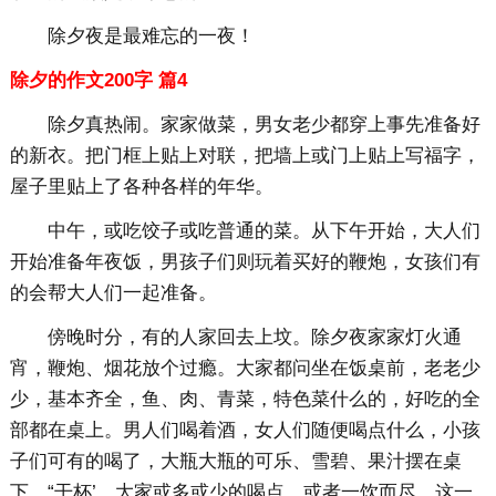
除夕夜是最难忘的一夜！
除夕的作文200字 篇4
除夕真热闹。家家做菜，男女老少都穿上事先准备好
的新衣。把门框上贴上对联，把墙上或门上贴上写福字，
屋子里贴上了各种各样的年华。
中午，或吃饺子或吃普通的菜。从下午开始，大人们
开始准备年夜饭，男孩子们则玩着买好的鞭炮，女孩们有
的会帮大人们一起准备。
傍晚时分，有的人家回去上坟。除夕夜家家灯火通
宵，鞭炮、烟花放个过瘾。大家都问坐在饭桌前，老老少
少，基本齐全，鱼、肉、青菜，特色菜什么的，好吃的全
部都在桌上。男人们喝着酒，女人们随便喝点什么，小孩
子们可有的喝了，大瓶大瓶的可乐、雪碧、果汁摆在桌
下，“干杯’，大家或多或少的喝点，或者一饮而尽。这一