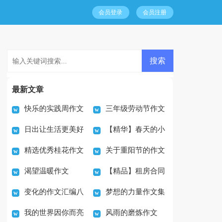
会员登录
会员注册
最新文章
快乐的实践周作文
三年级劳动节作文
日出让生活更美好
【精华】春天的小
合集八篇
精选优秀桂花作文
关于重阳节的作文
作文
学作文300字集合八篇
渴望温暖作文
【精品】租房合同
300字五篇
合集6篇
变化的作文汇编八
梦想的力量作文集
范文汇编六篇
我的世界因你而亮
风雨的磨炼作文
篇
合15篇