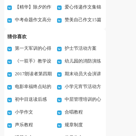
【精华】除夕的作
爱心传递作文集锦
丽初中作文
中考命题作文高分
赞美自己作文15篇
文400字集合6篇
15篇
写作技巧
猜你喜欢
第一天军训的心得
护士节活动方案
《一双手》教学设
幼儿园的消防演练
体会范文实用7篇
2017朗读者第四期
期末动员大会演讲
计
活动总结
电影幸福终点站的
小学元宵节活动方
观后感作文（3篇）
稿
初中目送读后感
中层管理培训的心
观后感范文(5篇)
案
小学作文
合唱教程
500字
得体会范文（精选7
声乐教程
规章制度
篇）