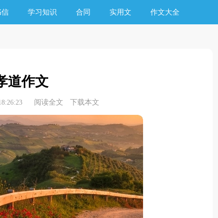
书信
学习知识
合同
实用文
作文大全
孝道作文
阅读全文
下载本文
8:26:23