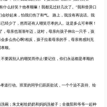
这有什么好笑？他孝顺嘛！我都见过好几次了。”我和曾异口
们会吵起来，怕我们伤了和气。 路上，我没有再说话。我
来已经少了，然而还有人嘲笑尽孝的人。这是多么可卑啊！
了，母亲也渐渐年迈，这时，母亲向孩子伸出一只手，孩
会多么伤心啊!相反，孩子拉着母亲的手，母亲将感到无
谓孝顺。
孝，不要因别人的嘲笑而停止!要记住，你们永远都是孝顺的
小孝道行动。班里的同学们跃跃欲试，一个个迫不及待、绘
奶洗碗；朱文彬给奶奶和妈妈洗被子；全傲阳和爷爷一起种