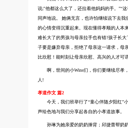
说;"他都这么大了，还拉着他妈妈的手。”“
同声地说。 她俩无言，也许怕继续说下去我
的心情变得沉重起来。现在懂得孝顺的人本
难长大了的男孩与母亲拉手也有错?孩子长大
子要是嫌弃母亲，拒绝了母亲这一请求，母亲
比欣慰！能时刻让母亲欣慰、高兴的人才可
啊，世间的小Wins们，你们要继续尽
人!
孝道作文 篇2
今天，我们班举行了“童心伴随夕阳红”
声绘色地与我们分享起各自的小孝道故事。
孙琳为她亲爱的奶奶捶背；邱捷蕾帮奶