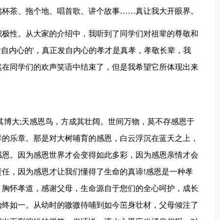
端杯茶、拖个地、唱首歌、讲个故事……真让我大开眼界。
积极性。从大家的介绍中，我听到了同学们对祖辈的尊敬和
发自内心的'，真正发自内心的孝才是真孝，孝敬长辈，我
然在同学们的欢声笑语中结束了，但是我希望它所体现出来
其博大;天感恩鸟，方成其壮阔。世间万物，莫不存感恩于
详的乐章。那是对大树哺育的感恩，白云浮沉在蓝天之上，
感恩。因为感恩世界才会变得如此多彩，因为感恩亲情才会
任，因为感恩才让我们懂得了生命的真谛!感恩是一种孝
，胸怀孝道，感谢父母，生命源自于您们的全心呵护，成长
始终如一。从幼时的嗷嗷待哺到如今茁身壮材，父母倾注了