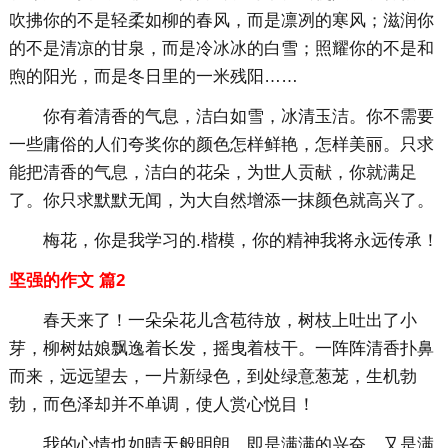
吹拂你的不是轻柔如柳的春风，而是凛冽的寒风；滋润你
的不是清凉的甘泉，而是冷冰冰的白雪；照耀你的不是和
煦的阳光，而是冬日里的一米残阳……
你有着清香的气息，洁白如雪，冰清玉洁。你不需要
一些庸俗的人们夸奖你的颜色怎样鲜艳，怎样美丽。只求
能把清香的气息，洁白的花朵，为世人贡献，你就满足
了。你只求默默无闻，为大自然增添一抹颜色就高兴了。
梅花，你是我学习的.楷模，你的精神我将永远传承！
坚强的作文 篇2
春天来了！一朵朵花儿含苞待放，树枝上吐出了小
芽，柳树姑娘飘逸着长发，摇曳着枝干。一阵阵清香扑鼻
而来，远远望去，一片新绿色，到处绿意葱茏，生机勃
勃，而色泽却并不单调，使人赏心悦目！
我的心情也如晴天般明朗，即是满满的兴奋，又是满