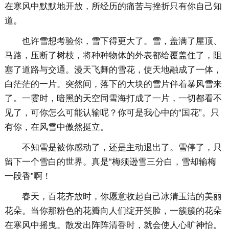
在寒风中默默地开放，所经历的痛苦与挫折只有你自己知
道。
也许雪想考验你，雪下得更大了。雪，盖满了屋顶、
马路，压断了树枝，将种种物体的外表都给覆盖住了，阻
塞了道路与交通。漫天飞舞的雪花，使天地融成了一体，
白茫茫的一片。突然间，落下的大块的雪片伴着暴风雪来
了。一霎时，暗黑的天空同雪海打成了一片，一切都看不
见了，可你怎么可能认输呢？你可是我心中的“国花”。只
有你，在风雪中傲然挺立。
不知雪是被你感动了，还是主动退出了。雪停了，只
留下一个雪白的世界。真是“梅须逊雪三分白，雪却输梅
一段香”啊！
春天，百花齐放时，你愿意收起自己冰清玉洁的美丽
花朵。当你那粉色的花瓣向人们绽开笑脸，一簇簇的花朵
在寒风中摇曳。散发出阵阵清香时，就会使人心旷神怡。