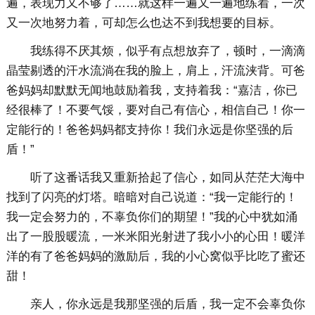
遍，表现力又不够了……就这样一遍又一遍地练着，一次
又一次地努力着，可却怎么也达不到我想要的目标。
我练得不厌其烦，似乎有点想放弃了，顿时，一滴滴
晶莹剔透的汗水流淌在我的脸上，肩上，汗流浃背。可爸
爸妈妈却默默无闻地鼓励着我，支持着我：“嘉洁，你已
经很棒了！不要气馁，要对自己有信心，相信自己！你一
定能行的！爸爸妈妈都支持你！我们永远是你坚强的后
盾！”
听了这番话我又重新拾起了信心，如同从茫茫大海中
找到了闪亮的灯塔。暗暗对自己说道：“我一定能行的！
我一定会努力的，不辜负你们的期望！”我的心中犹如涌
出了一股股暖流，一米米阳光射进了我小小的心田！暖洋
洋的有了爸爸妈妈的激励后，我的小心窝似乎比吃了蜜还
甜！
亲人，你永远是我那坚强的后盾，我一定不会辜负你