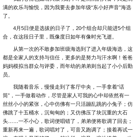
满的欢乐与愉悦，因为我要去参加年级“东小好声音”海选
了。
4月5日便是选拔的日子了，20个组合却只能进5个组
合，在这段日子里，既像度日如年有像时光飞逝。
从第一次的不敢参加班级海选到了进入年级海选，这
都是全家人的支持与信任，更多的是努力与汗水啊！爸爸
妈妈模拟当群众与评委，而年幼的弟弟则当起了小小后勤
员。
我随着音乐，慢慢走到了客厅中央，一手拿着“话
筒”，一手做着动作，尽管是家人可我的心中却依然有一
丝丝小小的紧张，心中仿佛有一只活蹦乱跳的小兔子；仿
佛跳了十五桶水，沉甸甸的；又仿佛压了块沉重的大石
头……一不小心，歌词便唱错了，弟弟便将歌调了回去；
重新再来一遍，歌词唱对了，可音又跑调了；接着再试一