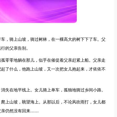
行车，骑上山坡，骑过树林，在一棵高大的树下下了车。父
远行的父亲告别。
船孤零零地躺在那儿，似乎在催促着父亲赶紧上船。父亲走
记起了什么，他跑上山坡，又一次把女儿抱起来，才依依不
，消失在地平线上。女儿骑上单车，孤独地骑过乡间小路。
，爬上山坡，眺望海上。从那以后，不论风吹雨打，女儿都
父亲仍然没有回来……