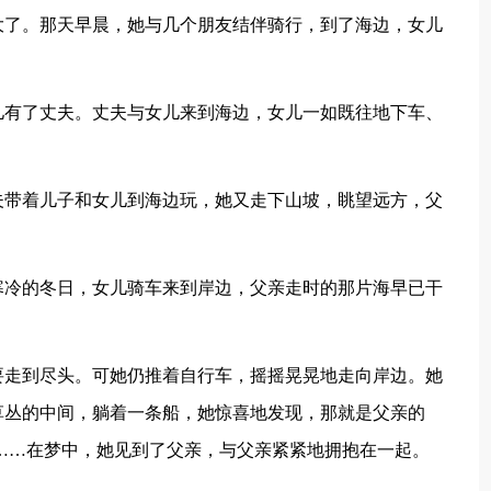
大了。那天早晨，她与几个朋友结伴骑行，到了海边，女儿
儿有了丈夫。丈夫与女儿来到海边，女儿一如既往地下车、
夫带着儿子和女儿到海边玩，她又走下山坡，眺望远方，父
寒冷的冬日，女儿骑车来到岸边，父亲走时的那片海早已干
要走到尽头。可她仍推着自行车，摇摇晃晃地走向岸边。她
草丛的中间，躺着一条船，她惊喜地发现，那就是父亲的
……在梦中，她见到了父亲，与父亲紧紧地拥抱在一起。