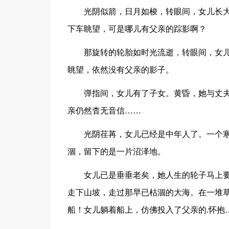
光阴似箭，日月如梭，转眼间，女儿长
下车眺望，可是哪儿有父亲的踪影啊？
那旋转的轮胎如时光流逝，转眼间，女
眺望，依然没有父亲的影子。
弹指间，女儿有了子女。黄昏，她与丈
亲仍然杳无音信……
光阴荏苒，女儿已经是中年人了。一个
涸，留下的是一片沼泽地。
女儿已是垂垂老矣，她人生的轮子马上
走下山坡，走过那早已枯涸的大海。在一堆
船！女儿躺着船上，仿佛投入了父亲的.怀抱