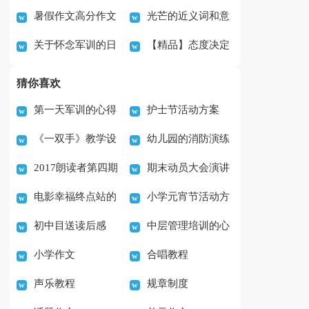
暑假作文高分作文
光芒的近义词和意
有关范文
开了作文
关于怀念军训的日
【精品】态度决定
推荐
思
子作文
一切作文汇编9篇
猜你喜欢
第一天军训的心得
护士节活动方案
《一双手》教学设
幼儿园的消防演练
体会范文实用7篇
2017朗读者第四期
期末动员大会演讲
计
活动总结
电影幸福终点站的
小学元宵节活动方
观后感作文（3篇）
稿
初中目送读后感
中层管理培训的心
观后感范文(5篇)
案
小学作文
合唱教程
500字
得体会范文（精选7
声乐教程
规章制度
篇）