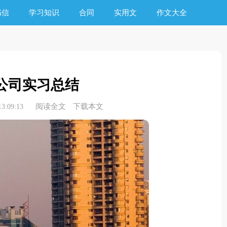
书信
学习知识
合同
实用文
作文大全
公司实习总结
阅读全文
下载本文
3:09:13