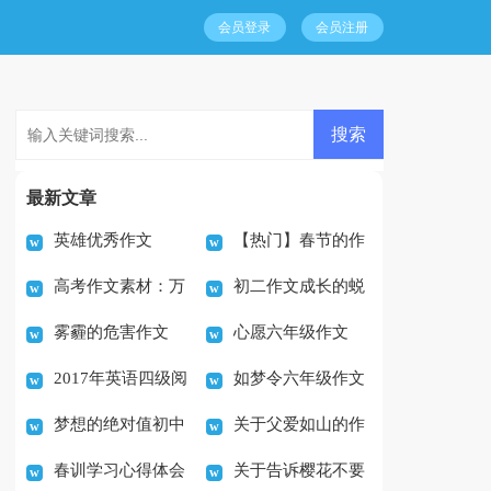
会员登录
会员注册
最新文章
英雄优秀作文
【热门】春节的作
高考作文素材：万
初二作文成长的蜕
文500字5篇
雾霾的危害作文
心愿六年级作文
能议论文素材精选之荆
变
2017年英语四级阅
如梦令六年级作文
500字
（精选99篇）
轲
梦想的绝对值初中
关于父爱如山的作
读理解考前测试题及答
春训学习心得体会
关于告诉樱花不要
优秀作文
文600字
案