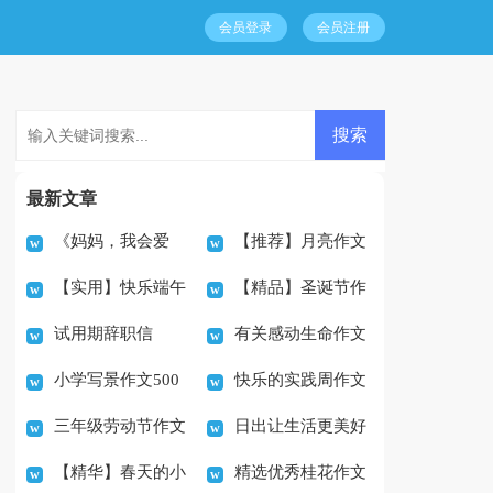
会员登录
会员注册
最新文章
《妈妈，我会爱
【推荐】月亮作文
【实用】快乐端午
【精品】圣诞节作
您》400字作文
400字汇编10篇
试用期辞职信
有关感动生命作文
节作文集合9篇
文400字（精选32篇）
小学写景作文500
快乐的实践周作文
600字汇编9篇
三年级劳动节作文
日出让生活更美好
字
【精华】春天的小
精选优秀桂花作文
合集八篇
作文