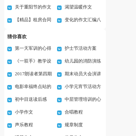
关于重阳节的作文
渴望温暖作文
学作文300字集合八篇
300字五篇
【精品】租房合同
变化的作文汇编八
合集6篇
范文汇编六篇
篇
猜你喜欢
第一天军训的心得
护士节活动方案
《一双手》教学设
幼儿园的消防演练
体会范文实用7篇
2017朗读者第四期
期末动员大会演讲
计
活动总结
电影幸福终点站的
小学元宵节活动方
观后感作文（3篇）
稿
初中目送读后感
中层管理培训的心
观后感范文(5篇)
案
小学作文
合唱教程
500字
得体会范文（精选7
声乐教程
规章制度
篇）