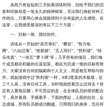
虽然只有短短的三天拓展训练时间，但给予我们的启
发和经验却是一笔永久的精神财富，无论我们身处何种工
作岗位，只要用心体会就能得到十分有益的人生感悟。在
这里，让我感受最深的有以下三个方面：
一、目标一致、团结协作。
训练从一开始的“高空单杠”、“攀岩”、“智力电
网”、“八仙过海”、“抢新娘”、“五人同行”、“胜利墙”、“快
乐传真”、“一块五”“萝卜蹲”等；几乎所有的项目，我们每
个成员都在积极的出谋划策、都在为完成一致的目标而努
力。大家没有任何的隔阂和个人主义，而是相互帮助与协
作。就如游戏中过“胜利墙”一样，4米2笔直的木板墙，近
三个人高，没有任何工具，当时我就想着怎么过得去？肯
定有人要拖后腿；不可思议的是，在全体队员的密切配合
下，肩并着肩、手握着手，下面的撑起，上面的拉住，众
志成城，所有队员都成功翻越。只用我们的身体，无任何