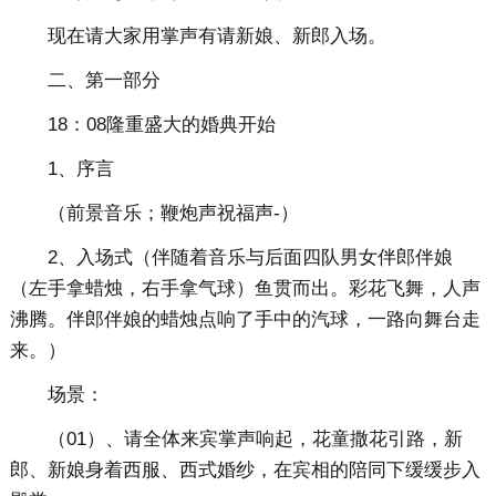
现在请大家用掌声有请新娘、新郎入场。
二、第一部分
18：08隆重盛大的婚典开始
1、序言
（前景音乐；鞭炮声祝福声-）
2、入场式（伴随着音乐与后面四队男女伴郎伴娘
（左手拿蜡烛，右手拿气球）鱼贯而出。彩花飞舞，人声
沸腾。伴郎伴娘的蜡烛点响了手中的汽球，一路向舞台走
来。）
场景：
（01）、请全体来宾掌声响起，花童撒花引路，新
郎、新娘身着西服、西式婚纱，在宾相的陪同下缓缓步入