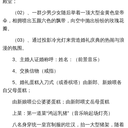
殿堂；
（02）、一群少男少女随后举着一顶大型金黄色皇帝
伞，相拥喷出五颜六色的飘带，向空中抛出纷纷的玫瑰花
瓣。
（03）、通过投影冷光灯来营造婚礼庆典的热闹与浪
漫的氛围。
3、主婚人证婚称呼：姓名：（前景音乐）
4、交换信物（戒指）
5、婚礼蛋糕入刀式（或香槟塔）由新郎、新娘喂各
自父母蛋糕；
由新娘喂公公婆婆蛋糕；由新郎喂丈岳母蛋糕
上菜：第一道菜“鸿运乳猪”（音乐响起场灯亮）
八名身穿统一皇宫制服的壮汉，抬一大型猪架，随着