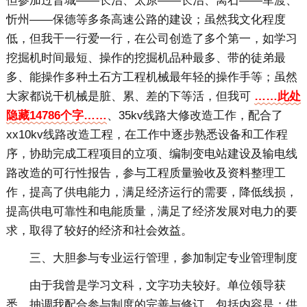
但参加过晋城——长治、太原——长治、离石——军渡、
忻州——保德等多条高速公路的建设；虽然我文化程度
低，但我干一行爱一行，在公司创造了多个第一，如学习
挖掘机时间最短、操作的挖掘机品种最多、带的徒弟最
多、能操作多种土石方工程机械最年轻的操作手等；虽然
大家都说干机械是脏、累、差的下等活，但我可
……此处
隐藏14786个字……
、35kv线路大修改造工作，配合了
xx10kv线路改造工程，在工作中逐步熟悉设备和工作程
序，协助完成工程项目的立项、编制变电站建设及输电线
路改造的可行性报告，参与工程质量验收及资料整理工
作，提高了供电能力，满足经济运行的需要，降低线损，
提高供电可靠性和电能质量，满足了经济发展对电力的要
求，取得了较好的经济和社会效益。
三、大胆参与专业运行管理，参加制定专业管理制度
由于我曾是学习文科，文字功夫较好。单位领导获
悉，抽调我配合参与制度的完善与修订。包括内容是：供