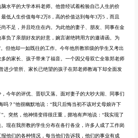
电脑水平的大学本科老师。他曾经试着检验自己人生的价
最低人生价值每年2万8，高的价值达到每年3万5，而且
还尚不足，并且吃住在内。为此他的妻子、朋友、同事在金
他辜负了亲朋好友的好意，婉言谢绝聘用方的邀请函。为
”。但他却一如既往的工作。今年他所教班级的学生又考出
数多的家长、孩子带来了福音。一个因父母双亡全靠郑老师
个曾进少管所、家长已绝望的孩子在郑老师教诲下却全面发
少，今年的评优、晋职又落。面对妻子的大吵大闹、同事们
悔吗？”他很幽默地说：“我只后悔当初不该对丈母娘许下
”。突然，他神情变得很庄重，掷地有声地说：“我实现了
矣。现在我所教的学生分布在各行各业，许多人成了工作岗
汇报他们的各种情况，每当他们告诉我，他们的事业有成