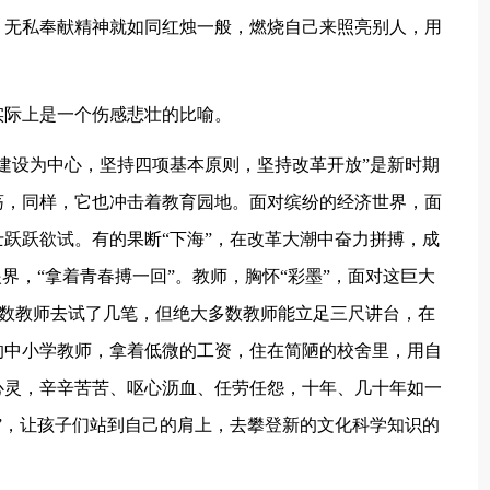
、无私奉献精神就如同红烛一般，燃烧自己来照亮别人，用
实际上是一个伤感悲壮的比喻。
建设为中心，坚持四项基本原则，坚持改革开放”是新时期
荡，同样，它也冲击着教育园地。面对缤纷的经济世界，面
跃跃欲试。有的果断“下海”，在改革大潮中奋力拼搏，成
界，“拿着青春搏一回”。教师，胸怀“彩墨”，面对这巨大
少数教师去试了几笔，但绝大多数教师能立足三尺讲台，在
的中小学教师，拿着低微的工资，住在简陋的校舍里，用自
心灵，辛辛苦苦、呕心沥血、任劳任怨，十年、几十年如一
”，让孩子们站到自己的肩上，去攀登新的文化科学知识的