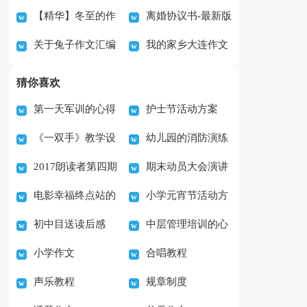
【精华】冬至的作
离婚协议书-最新版
篇)
作文500字汇总十篇
关于兔子作文汇编
我的家乡大连作文
文700字10篇
六篇
300字汇编5篇
猜你喜欢
第一天军训的心得
护士节活动方案
《一双手》教学设
幼儿园的消防演练
体会范文实用7篇
2017朗读者第四期
期末动员大会演讲
计
活动总结
电影幸福终点站的
小学元宵节活动方
观后感作文（3篇）
稿
初中目送读后感
中层管理培训的心
观后感范文(5篇)
案
小学作文
合唱教程
500字
得体会范文（精选7
声乐教程
规章制度
篇）