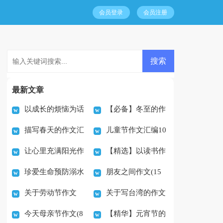
会员登录
会员注册
最新文章
以成长的烦恼为话
【必备】冬至的作
描写春天的作文汇
儿童节作文汇编10
题的作文（精选73篇）
文500字三篇
让心里充满阳光作
【精选】以读书作
编15篇
篇
珍爱生命预防溺水
朋友之间作文(15
文
文400字四篇
关于劳动节作文
关于写台湾的作文
作文(集锦15篇)
篇)
今天母亲节作文(8
【精华】元宵节的
600字合集五篇
300字锦集五篇