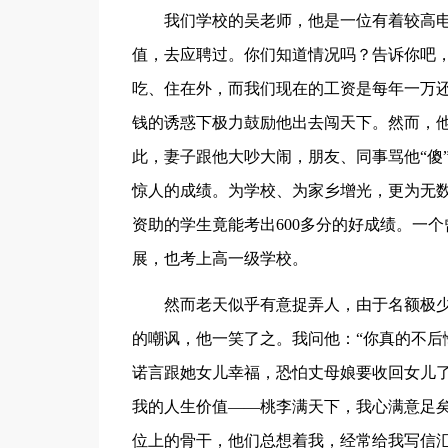
我们学校的吴老师，他是一位有着较高
值，去应聘过。你们知道情况吗？告诉你吧，
吃、住在外，而我们现在的工资是每年一万
钱的诱惑下极力鼓励他出去闯天下。然而，
此，妻子跟他大吵大闹，朋友、同事骂他“傻
惊人的成绩。为学校、为家乡增光，更为无
资助的学生竟能考出600多分的好成绩。一
展，也考上高一级学校。
然而老天似乎有意捉弄人，由于名额极
的嘲讽，他一笑了之。我问他：“你真的不后
诺言跟她女儿幸福，恐怕丈母娘要收回女儿了
我的人生价值——桃李满天下，我心满意足
位上的骨干，他们总想着我，经常给我写信