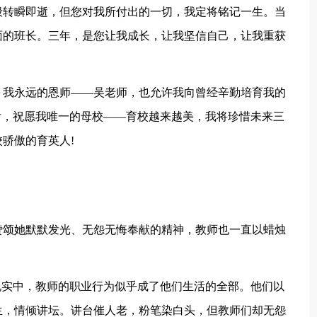
般转瞬即逝，但您对我所付出的一切，我定将铭记一生。当
面的班长。三年，是您让我成长，让我坚信自己，让我重获
，我永远的恩师——吴老师，也允许我向曾经辛勤培育我的
后，祝愿我唯一的母校——育校越来越美，我将珍惜未来三
骄傲的育英人!
赞颂她默默发光、无怨无悔奉献的精神，教师也一直以蜡烛
现实中，教师的职业行为似乎成了他们生活的全部。他们以
生，情倾讲坛。讲台催人老，粉笔染白头，但教师们却无怨