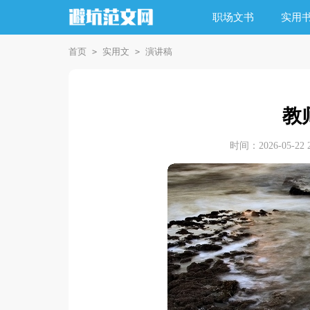
职场文书
实用
首页
实用文
演讲稿
>
>
教
时间：2026-05-22 2