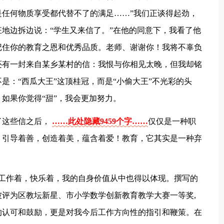
任何物质享受都代替不了的满足……”我们正谈得起劲，
地边拆边说：“学生又来信了。”在他的同意下，我看了他
记住你的教育之恩和优秀品质。老师、谢谢你！我将不辜负
还有一封来自某乡某村的信：我恨与你相见太晚，但我却铭
是：“西瓜大王”这顶桂冠，而是“小偷大王”不光彩的头
如果你觉得“甜”，我会更加努力。
了这些信之后，
……此处隐藏9459个字……
仅仅是一种职
，引导着善，创造着美，蕴含着爱！教育，它其实是一种弃
我工作着，快乐着，我的自身价值从中也得以体现。撰写的
评为区教坛新星、市小学数学创新教育教学大赛一等奖,
的认可和鼓励，更是对我今后工作方向性的指引和鞭策。在