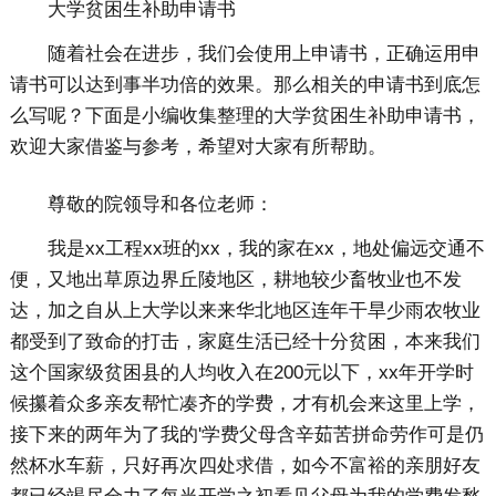
大学贫困生补助申请书
随着社会在进步，我们会使用上申请书，正确运用申
请书可以达到事半功倍的效果。那么相关的申请书到底怎
么写呢？下面是小编收集整理的大学贫困生补助申请书，
欢迎大家借鉴与参考，希望对大家有所帮助。
尊敬的院领导和各位老师：
我是xx工程xx班的xx，我的家在xx，地处偏远交通不
便，又地出草原边界丘陵地区，耕地较少畜牧业也不发
达，加之自从上大学以来来华北地区连年干旱少雨农牧业
都受到了致命的打击，家庭生活已经十分贫困，本来我们
这个国家级贫困县的人均收入在200元以下，xx年开学时
候攥着众多亲友帮忙凑齐的学费，才有机会来这里上学，
接下来的两年为了我的'学费父母含辛茹苦拼命劳作可是仍
然杯水车薪，只好再次四处求借，如今不富裕的亲朋好友