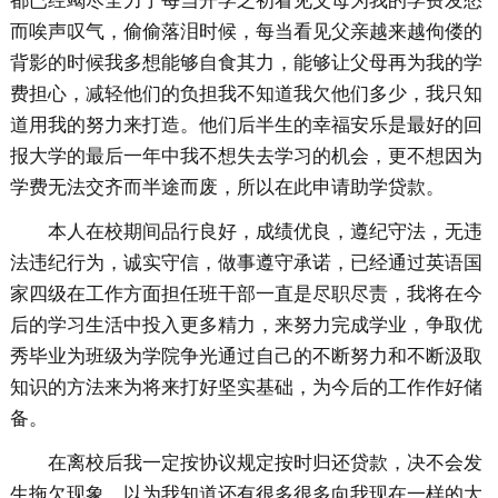
都已经竭尽全力了每当开学之初看见父母为我的学费发愁
而唉声叹气，偷偷落泪时候，每当看见父亲越来越佝偻的
背影的时候我多想能够自食其力，能够让父母再为我的学
费担心，减轻他们的负担我不知道我欠他们多少，我只知
道用我的努力来打造。他们后半生的幸福安乐是最好的回
报大学的最后一年中我不想失去学习的机会，更不想因为
学费无法交齐而半途而废，所以在此申请助学贷款。
本人在校期间品行良好，成绩优良，遵纪守法，无违
法违纪行为，诚实守信，做事遵守承诺，已经通过英语国
家四级在工作方面担任班干部一直是尽职尽责，我将在今
后的学习生活中投入更多精力，来努力完成学业，争取优
秀毕业为班级为学院争光通过自己的不断努力和不断汲取
知识的方法来为将来打好坚实基础，为今后的工作作好储
备。
在离校后我一定按协议规定按时归还贷款，决不会发
生拖欠现象，以为我知道还有很多很多向我现在一样的大