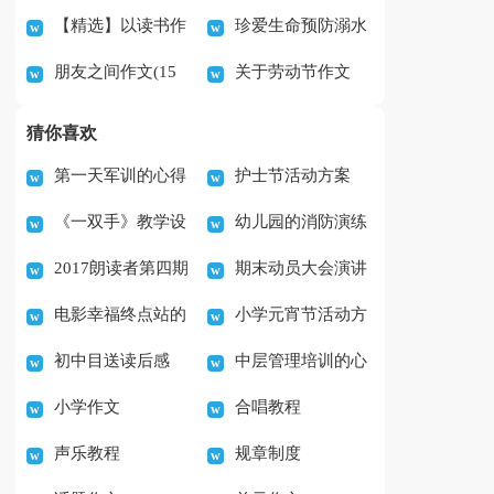
【精选】以读书作
珍爱生命预防溺水
篇
文
朋友之间作文(15
关于劳动节作文
文400字四篇
作文(集锦15篇)
篇)
600字合集五篇
猜你喜欢
第一天军训的心得
护士节活动方案
《一双手》教学设
幼儿园的消防演练
体会范文实用7篇
2017朗读者第四期
期末动员大会演讲
计
活动总结
电影幸福终点站的
小学元宵节活动方
观后感作文（3篇）
稿
初中目送读后感
中层管理培训的心
观后感范文(5篇)
案
小学作文
合唱教程
500字
得体会范文（精选7
声乐教程
规章制度
篇）