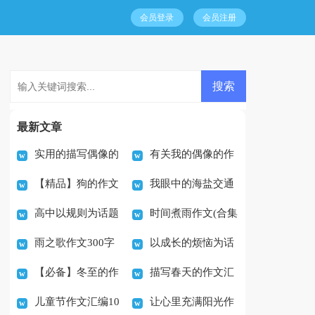
会员登录
会员注册
最新文章
实用的描写偶像的
有关我的偶像的作
【精品】狗的作文
我眼中的海盐交通
作文600字汇总10篇
文400字汇总8篇
高中以规则为话题
时间煮雨作文(合集
三篇
安全作文
雨之歌作文300字
以成长的烦恼为话
的议论文（通用43篇）
15篇)
【必备】冬至的作
描写春天的作文汇
题的作文（精选73篇）
儿童节作文汇编10
让心里充满阳光作
文500字三篇
编15篇