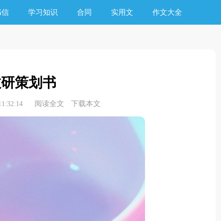
书信
学习知识
合同
实用文
作文大全
教研策划书
阅读全文
下载本文
1:32:14